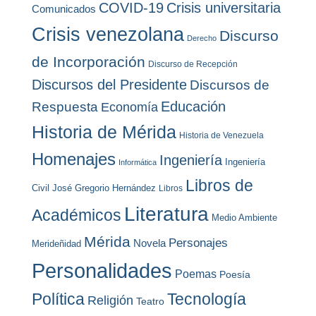
COVID-19
Crisis universitaria
Comunicados
Crisis venezolana
Discurso
Derecho
de Incorporación
Discurso de Recepción
Discursos del Presidente
Discursos de
Educación
Respuesta
Economía
Historia de Mérida
Historia de Venezuela
Homenajes
Ingeniería
Ingeniería
Informática
Libros de
Civil
José Gregorio Hernández
Libros
Literatura
Académicos
Medio Ambiente
Mérida
Personajes
Novela
Merideñidad
Personalidades
Poemas
Poesía
Política
Tecnología
Religión
Teatro