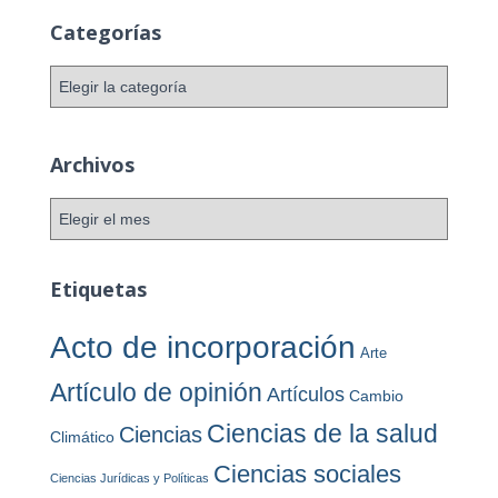
Categorías
C
a
t
e
Archivos
g
o
A
r
r
í
c
a
h
Etiquetas
s
i
v
Acto de incorporación
Arte
o
s
Artículo de opinión
Artículos
Cambio
Ciencias de la salud
Ciencias
Climático
Ciencias sociales
Ciencias Jurídicas y Políticas