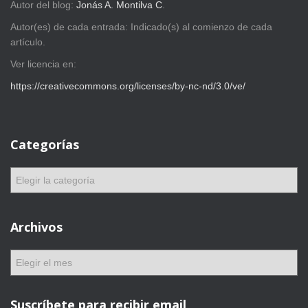
Autor del blog:
Jonás A. Montilva C
.
Autor(es) de cada entrada: Indicado(s) al comienzo de cada
artículo.
Ver licencia en:
https://creativecommons.org/licenses/by-nc-nd/3.0/ve/
Categorías
C
a
t
e
Archivos
g
o
A
r
r
í
c
a
h
Suscríbete para recibir email