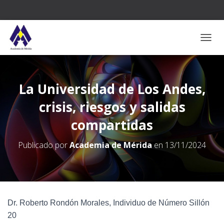
CAMB
La Universidad de Los Andes,
crisis, riesgos y salidas
compartidas
Publicado por
Academia de Mérida
en
13/11/2024
Dr. Roberto Rondón Morales, Individuo de Número Sillón
20