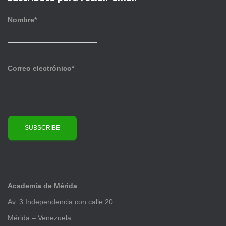
s
i
v
Nombre*
o
s
Correo electrónico*
Academia de Mérida
Av. 3 Independencia con calle 20.
Mérida – Venezuela