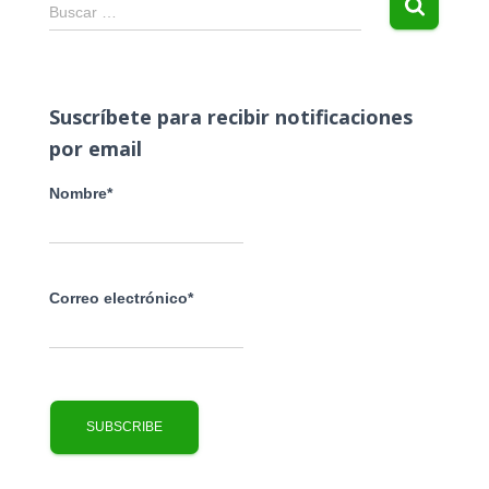
B
Buscar …
u
s
c
a
Suscríbete para recibir notificaciones
r
por email
:
Nombre*
Correo electrónico*