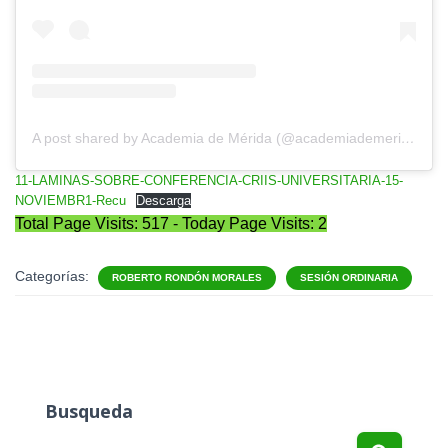
A post shared by Academia de Mérida (@academiademerida)
11-LAMINAS-SOBRE-CONFERENCIA-CRIIS-UNIVERSITARIA-15-
NOVIEMBR1-Recu
Descarga
Total Page Visits: 517 - Today Page Visits: 2
Categorías:
ROBERTO RONDÓN MORALES
SESIÓN ORDINARIA
Busqueda