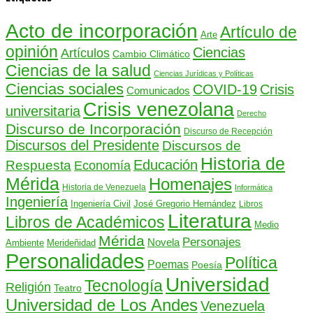
Acto de incorporación
Artículo de
Arte
opinión
Ciencias
Artículos
Cambio Climático
Ciencias de la salud
Ciencias Jurídicas y Políticas
Ciencias sociales
COVID-19
Crisis
Comunicados
Crisis venezolana
universitaria
Derecho
Discurso de Incorporación
Discurso de Recepción
Discursos del Presidente
Discursos de
Historia de
Educación
Respuesta
Economía
Mérida
Homenajes
Historia de Venezuela
Informática
Ingeniería
Ingeniería Civil
José Gregorio Hernández
Libros
Literatura
Libros de Académicos
Medio
Mérida
Personajes
Novela
Ambiente
Merideñidad
Personalidades
Política
Poemas
Poesía
Universidad
Tecnología
Religión
Teatro
Universidad de Los Andes
Venezuela