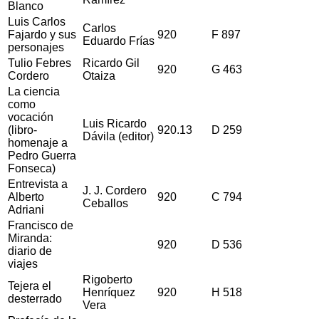
Blanco
Luis Carlos
Carlos
Fajardo y sus
920
F 897
Eduardo Frías
personajes
Tulio Febres
Ricardo Gil
920
G 463
Cordero
Otaiza
La ciencia
como
vocación
Luis Ricardo
(libro-
920.13
D 259
Dávila (editor)
homenaje a
Pedro Guerra
Fonseca)
Entrevista a
J. J. Cordero
Alberto
920
C 794
Ceballos
Adriani
Francisco de
Miranda:
920
D 536
diario de
viajes
Rigoberto
Tejera el
Henríquez
920
H 518
desterrado
Vera