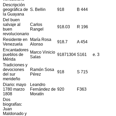
Descripción
geográfica de
S. Bellin
918
B 444
la Guayana
Del buen
salvaje al
Carlos
918.03
R 196
buen
Rangel
revolucionario
Residente en
María Rosa
918.7
A 454
Venezuela
Alonso
Encantadores
Marco Vinicio
pueblos de
91871304
S161
e. 3
Salas
Mérida
Tradiciones y
devociones
Ramón Sosa
918
S 715
del sur
Pérez
merideño
Diario: mayo
Leandro
1780 marzo
Fernández de
920
F363
1808
Moratín
Dos
biografías:
Juan
Maldonado y