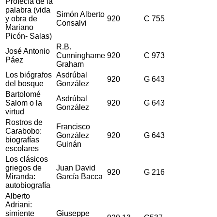
Profecía de la
palabra (vida
Simón Alberto
y obra de
920
C 755
Consalvi
Mariano
Picón- Salas)
R.B.
José Antonio
Cunninghame
920
C 973
Páez
Graham
Los biógrafos
Asdrúbal
920
G 643
del bosque
González
Bartolomé
Asdrúbal
Salom o la
920
G 643
González
virtud
Rostros de
Francisco
Carabobo:
González
920
G 643
biografías
Guinán
escolares
Los clásicos
griegos de
Juan David
920
G 216
Miranda:
García Bacca
autobiografía
Alberto
Adriani:
simiente
Giuseppe