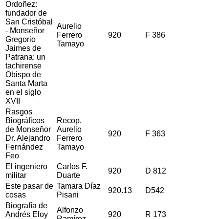
Ordoñez:
fundador de
San Cristóbal
Aurelio
- Monseñor
Ferrero
920
F 386
Gregorio
Tamayo
Jaimes de
Patrana: un
tachirense
Obispo de
Santa Marta
en el siglo
XVII
Rasgos
Biográficos
Recop.
de Monseñor
Aurelio
920
F 363
Dr. Alejandro
Ferrero
Fernández
Tamayo
Feo
El ingeniero
Carlos F.
920
D 812
militar
Duarte
Este pasar de
Tamara Díaz
920.13
D542
cosas
Pisani
Biografía de
Alfonzo
Andrés Eloy
920
R 173
Ramírez