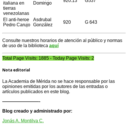
920.13
G537
italiana en
Domingo
tierras
venezolanas
El anti-heroe
Asdrubal
920
G 643
Pedro Carujo
González
Consulte nuestros horarios de atención al público y normas
de uso de la biblioteca
aquí
Total Page Visits: 1885 - Today Page Visits: 2
Nota editorial
La Academia de Mérida no se hace responsable por las
opiniones emitidas por los autores de las entradas o
artículos publicados en este blog.
————————-
Blog creado y administrado por:
Jonás A. Montilva C.