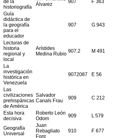
de la
907
F 363
Álvarez
historiografía
Guía
didáctica de
la geografía
907
G 943
para el
educador
Lecturas de
historia
Arístides
907.2
M 491
regional y
Medina Rubio
local
La
investigación
9072087
E 56
histórica en
Venezuela
Las
civilizaciones
Salvador
909
C 212
prehispánicas
Canals Frau
de América
Esta hora
Roberto León
909
L 579
decisiva
Odom
Juan
Geografía
Rebagliato
910
F 677
Universal
Font