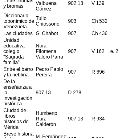
Entre Brumas
Valbuena
902.13
V 139
y bromas
Gómez
Diccionario
Tulio
toponímico de
903
Ch 532
Chiossone
Venezuela
Las ciudades
G. Chabot
907
Ch 436
Unidad
educativa
Nora
colegio
Filomena
907
V 162
e. 2
“Sagrada
Valero Parra
familia”
Entre el barro
Pedro Pablo
907
R 696
y la neblina
Pereira
De la
enseñanza a
la
907.13
D 278
investigación
histórica
Ciudad de
Humberto
libros:
Ruiz
907.13
R 934
historias de
Calderón
Mérida
Breve historia
M. Fernández