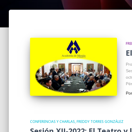
FR
E
Pro
Ses
oct
Pér
Po
CONFERENCIAS Y CHARLAS
FREDDY TORRES GONZÁLEZ
Sesión XII-2022: El Teatro y