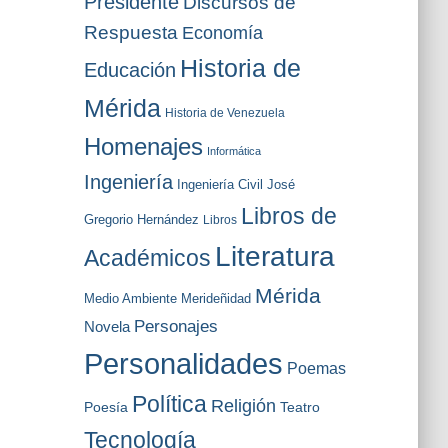
Presidente
Discursos de
Respuesta
Economía
Historia de
Educación
Mérida
Historia de Venezuela
Homenajes
Informática
Ingeniería
Ingeniería Civil
José
Libros de
Gregorio Hernández
Libros
Literatura
Académicos
Mérida
Medio Ambiente
Merideñidad
Personajes
Novela
Personalidades
Poemas
Política
Religión
Poesía
Teatro
Tecnología