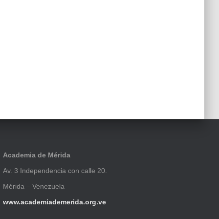
Academia de Mérida
Av. 3 Independencia con calle 20.
Mérida – Venezuela
www.academiademerida.org.ve