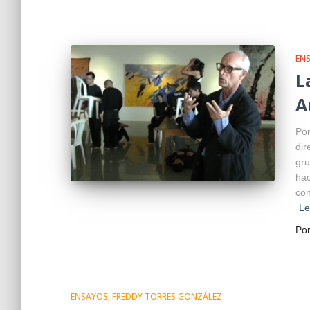
EN
L
A
Por
dir
gru
hac
con
L
Po
ENSAYOS
FREDDY TORRES GONZÁLEZ