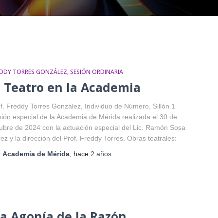
EDDY TORRES GONZÁLEZ
SESIÓN ORDINARIA
l Teatro en la Academia
f. Freddy Torres González, Individuo de Número, Sillón 1
ión especial de la Academia de Mérida realizada el 30 de
ubre de 2024 con la actuación especial del Lic. Ramón Sosa
ez y la dirección del Prof. Freddy Torres. Obras teatrales:
r
Academia de Mérida
, hace
2 años
 la Agonía de la Razón