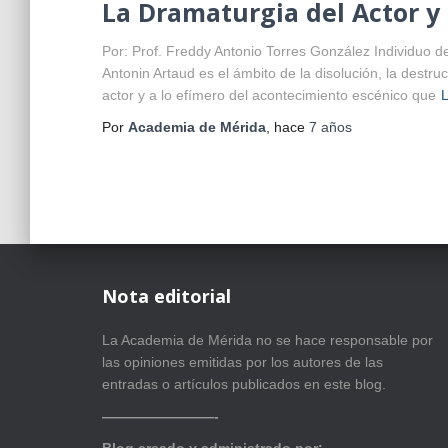
La Dramaturgia del Actor y 
Por: Prof. Freddy Antonio Torres González Individuo d
Antonin Artaud es el ámbito de la disolución, la destr
actor y a lo efímero del acontecimiento escénico que
Por
Academia de Mérida
, hace
7 años
Nota editorial
La Academia de Mérida no se hace responsable por
las opiniones emitidas por los autores de las
entradas o artículos publicados en este blog.
————————-