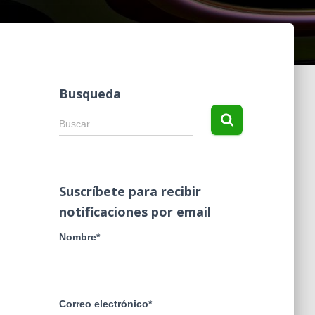
Busqueda
B
Buscar …
u
s
c
a
Suscríbete para recibir
r
notificaciones por email
:
Nombre*
Correo electrónico*