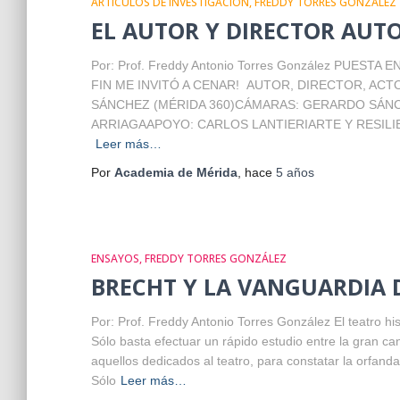
ARTÍCULOS DE INVESTIGACIÓN
FREDDY TORRES GONZÁLEZ
EL AUTOR Y DIRECTOR AU
Por: Prof. Freddy Antonio Torres González PUES
FIN ME INVITÓ A CENAR! AUTOR, DIRECTOR, A
SÁNCHEZ (MÉRIDA 360)CÁMARAS: GERARDO SÁNC
ARRIAGAAPOYO: CARLOS LANTIERIARTE Y RESILIENC
Leer más…
Por
Academia de Mérida
, hace
5 años
ENSAYOS
FREDDY TORRES GONZÁLEZ
BRECHT Y LA VANGUARDIA
Por: Prof. Freddy Antonio Torres González El teatro hi
Sólo basta efectuar un rápido estudio entre la gran ca
aquellos dedicados al teatro, para constatar la orfan
Sólo
Leer más…