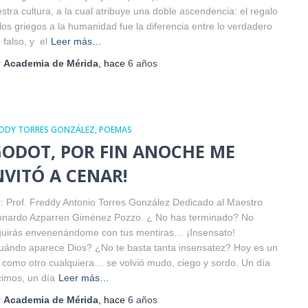
stra cultura, a la cual atribuye una doble ascendencia: el regalo
los griegos a la humanidad fue la diferencia entre lo verdadero
o falso, y el
Leer más…
r
Academia de Mérida
, hace
6 años
EDDY TORRES GONZÁLEZ
POEMAS
GODOT, POR FIN ANOCHE ME
NVITÓ A CENAR!
: Prof. Freddy Antonio Torres González Dedicado al Maestro
onardo Azparren Giménez Pozzo. ¿ No has terminado? No
uirás envenenándome con tus mentiras… ¡Insensato!
ándo aparece Dios? ¿No te basta tanta insensatez? Hoy es un
 como otro cualquiera… se volvió mudo, ciego y sordo. Un día
imos, un día
Leer más…
r
Academia de Mérida
, hace
6 años