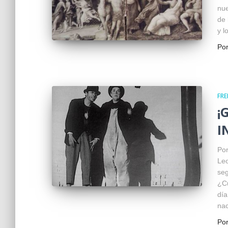
nue
de 
y l
Po
FR
¡
I
Por
Le
seg
¿Cu
día
nac
Po