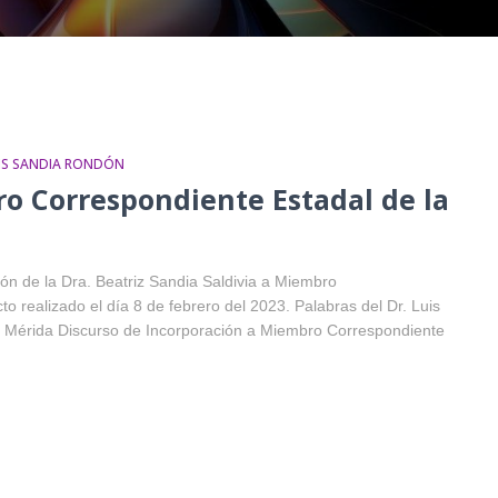
IS SANDIA RONDÓN
o Correspondiente Estadal de la
ón de la Dra. Beatriz Sandia Saldivia a Miembro
 realizado el día 8 de febrero del 2023. Palabras del Dr. Luis
 Mérida Discurso de Incorporación a Miembro Correspondiente