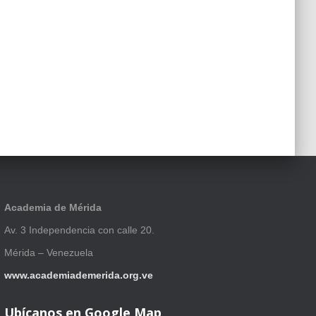
Academia de Mérida
Av. 3 Independencia con calle 20.
Mérida – Venezuela
www.academiademerida.org.ve
Ubícanos en Google Map