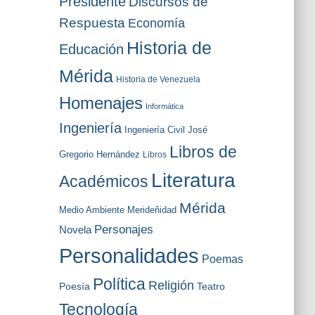
Presidente
Discursos de
Respuesta
Economía
Historia de
Educación
Mérida
Historia de Venezuela
Homenajes
Informática
Ingeniería
Ingeniería Civil
José
Libros de
Gregorio Hernández
Libros
Literatura
Académicos
Mérida
Medio Ambiente
Merideñidad
Personajes
Novela
Personalidades
Poemas
Política
Religión
Poesía
Teatro
Tecnología