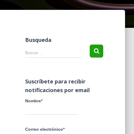
Busqueda
B
Buscar …
u
s
c
a
Suscríbete para recibir
r
notificaciones por email
:
Nombre*
Correo electrónico*