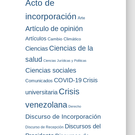
Acto de
o
s
incorporación
Arte
Artículo de opinión
Artículos
Cambio Climático
Ciencias de la
Ciencias
salud
Ciencias Jurídicas y Políticas
Ciencias sociales
COVID-19
Crisis
Comunicados
Crisis
universitaria
venezolana
Derecho
Discurso de Incorporación
Discursos del
Discurso de Recepción