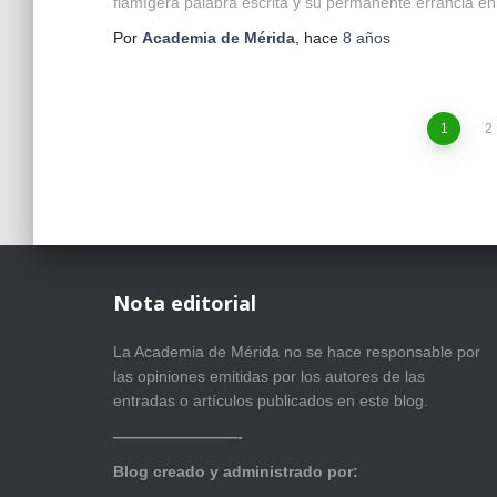
flamígera palabra escrita y su permanente errancia en
Por
Academia de Mérida
, hace
8 años
Paginación
1
2
de
entradas
Nota editorial
La Academia de Mérida no se hace responsable por
las opiniones emitidas por los autores de las
entradas o artículos publicados en este blog.
————————-
Blog creado y administrado por: