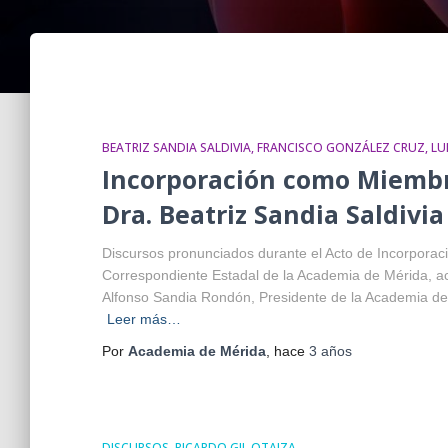
BEATRIZ SANDIA SALDIVIA
FRANCISCO GONZÁLEZ CRUZ
LU
Incorporación como Miembr
Dra. Beatriz Sandia Saldivia
Discursos pronunciados durante el Acto de Incorporaci
Correspondiente Estadal de la Academia de Mérida, acto
Alfonso Sandia Rondón, Presidente de la Academia de
Leer más…
Por
Academia de Mérida
, hace
3 años
DISCURSOS
RICARDO GIL OTAIZA