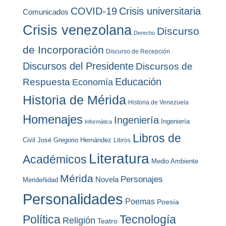
COVID-19
Crisis universitaria
Comunicados
Crisis venezolana
Discurso
Derecho
de Incorporación
Discurso de Recepción
Discursos del Presidente
Discursos de
Educación
Respuesta
Economía
Historia de Mérida
Historia de Venezuela
Homenajes
Ingeniería
Ingeniería
Informática
Libros de
Civil
José Gregorio Hernández
Libros
Literatura
Académicos
Medio Ambiente
Mérida
Personajes
Novela
Merideñidad
Personalidades
Poemas
Poesía
Política
Tecnología
Religión
Teatro