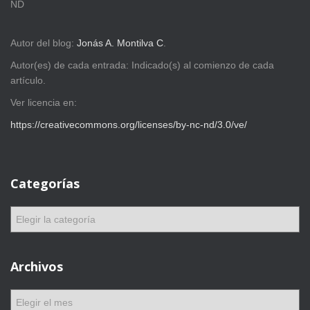
ND
Autor del blog:
Jonás A. Montilva C
.
Autor(es) de cada entrada: Indicado(s) al comienzo de cada
artículo.
Ver licencia en:
https://creativecommons.org/licenses/by-nc-nd/3.0/ve/
Categorías
C
a
t
e
Archivos
g
o
A
r