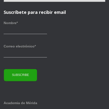
r
í
c
a
h
Suscríbete para recibir email
s
i
v
Nombre*
o
s
Correo electrónico*
Academia de Mérida