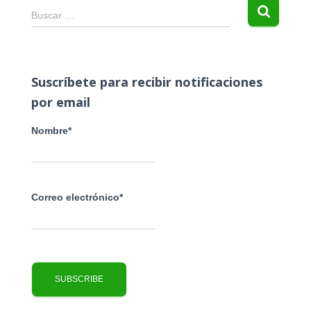
B
Buscar …
u
s
c
a
Suscríbete para recibir notificaciones
r
por email
:
Nombre*
Correo electrónico*