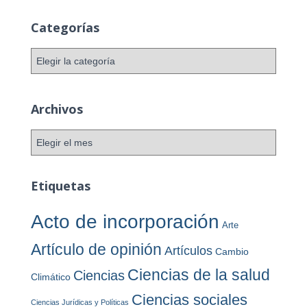
Categorías
C
a
t
e
Archivos
g
o
A
r
r
í
c
a
h
Etiquetas
s
i
v
Acto de incorporación
Arte
o
s
Artículo de opinión
Artículos
Cambio
Ciencias de la salud
Ciencias
Climático
Ciencias sociales
Ciencias Jurídicas y Políticas