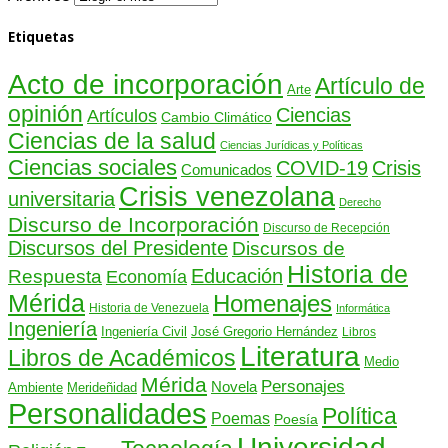
Etiquetas
Acto de incorporación
Artículo de
Arte
opinión
Ciencias
Artículos
Cambio Climático
Ciencias de la salud
Ciencias Jurídicas y Políticas
Ciencias sociales
COVID-19
Crisis
Comunicados
Crisis venezolana
universitaria
Derecho
Discurso de Incorporación
Discurso de Recepción
Discursos del Presidente
Discursos de
Historia de
Educación
Respuesta
Economía
Mérida
Homenajes
Historia de Venezuela
Informática
Ingeniería
Ingeniería Civil
José Gregorio Hernández
Libros
Literatura
Libros de Académicos
Medio
Mérida
Personajes
Novela
Ambiente
Merideñidad
Personalidades
Política
Poemas
Poesía
Universidad