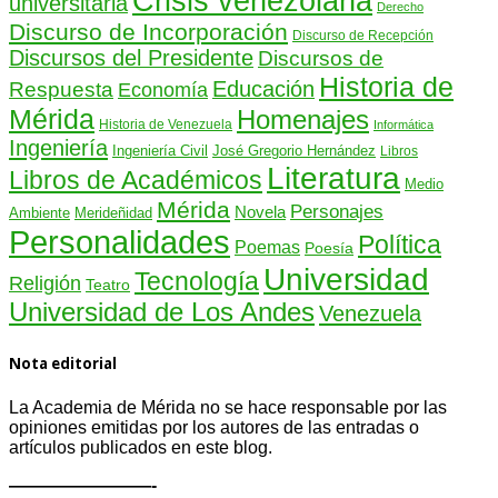
Crisis venezolana
universitaria
Derecho
Discurso de Incorporación
Discurso de Recepción
Discursos del Presidente
Discursos de
Historia de
Educación
Respuesta
Economía
Mérida
Homenajes
Historia de Venezuela
Informática
Ingeniería
Ingeniería Civil
José Gregorio Hernández
Libros
Literatura
Libros de Académicos
Medio
Mérida
Personajes
Novela
Ambiente
Merideñidad
Personalidades
Política
Poemas
Poesía
Universidad
Tecnología
Religión
Teatro
Universidad de Los Andes
Venezuela
Nota editorial
La Academia de Mérida no se hace responsable por las
opiniones emitidas por los autores de las entradas o
artículos publicados en este blog.
————————-