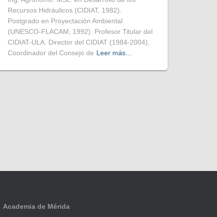
Recursos Hidráulicos (CIDIAT, 1982).
Postgrado en Proyectación Ambiental
(UNESCO-FLACAM, 1992). Profesor Titular del
CIDIAT-ULA. Director del CIDIAT (1984-2004),
Coordinador del Consejo de
Leer más…
Academia de Mérida