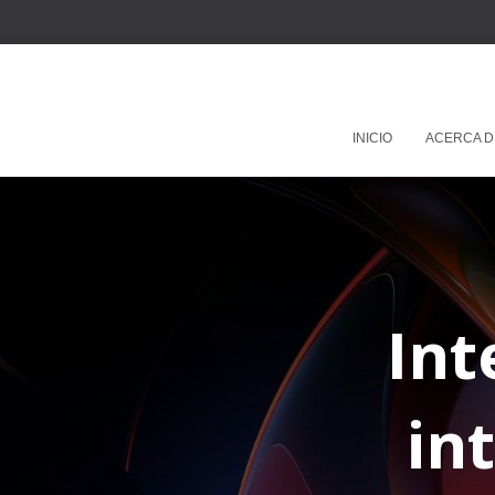
INICIO
ACERCA D
Int
int