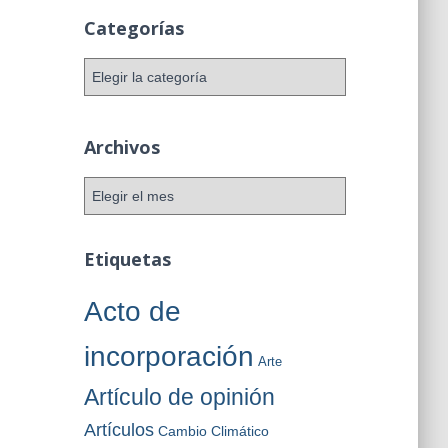
Categorías
C
a
t
e
Archivos
g
o
A
r
r
í
c
a
h
Etiquetas
s
i
v
Acto de
o
s
incorporación
Arte
Artículo de opinión
Artículos
Cambio Climático