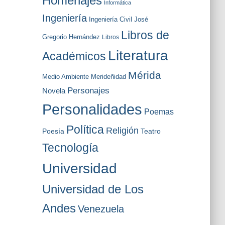
Homenajes
Informática
Ingeniería
Ingeniería Civil
José
Libros de
Gregorio Hernández
Libros
Literatura
Académicos
Mérida
Medio Ambiente
Merideñidad
Personajes
Novela
Personalidades
Poemas
Política
Religión
Poesía
Teatro
Tecnología
Universidad
Universidad de Los
Andes
Venezuela