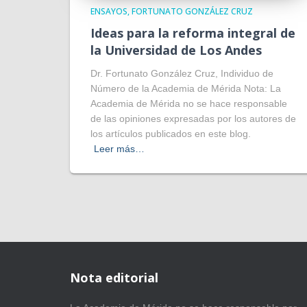
ENSAYOS
FORTUNATO GONZÁLEZ CRUZ
Ideas para la reforma integral de
la Universidad de Los Andes
Dr. Fortunato González Cruz, Individuo de
Número de la Academia de Mérida Nota: La
Academia de Mérida no se hace responsable
de las opiniones expresadas por los autores de
los artículos publicados en este blog.
Leer más…
Nota editorial