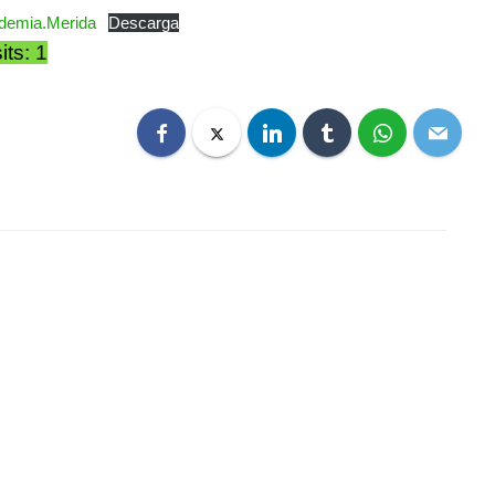
cademia.Merida
Descarga
its: 1