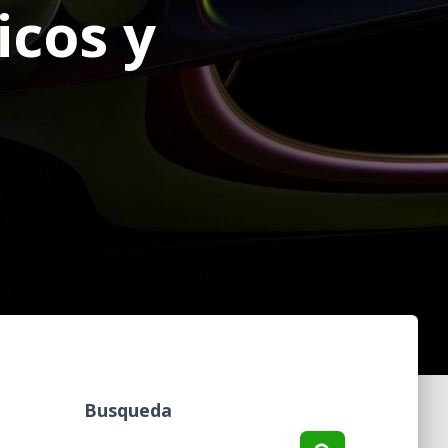
icos y
Busqueda