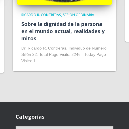
RICARDO R. CONTRERAS
SESIÓN ORDINARIA
Sobre la dignidad de la persona
en el mundo actual, realidades y
mitos
Dr. Ricardo R. Contreras, Individuo de Número
Sillón 22. Total Page Visits: 2246 - Today Page
Visits: 1
Categorías