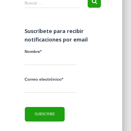
B
Buscar …
u
s
c
a
Suscríbete para recibir
r
notificaciones por email
:
Nombre*
Correo electrónico*