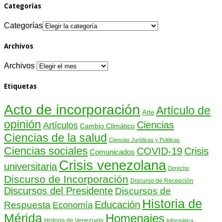
Categorías
Categorías
Archivos
Archivos
Etiquetas
Acto de incorporación
Artículo de
Arte
opinión
Ciencias
Artículos
Cambio Climático
Ciencias de la salud
Ciencias Jurídicas y Políticas
Ciencias sociales
COVID-19
Crisis
Comunicados
Crisis venezolana
universitaria
Derecho
Discurso de Incorporación
Discurso de Recepción
Discursos del Presidente
Discursos de
Historia de
Educación
Respuesta
Economía
Mérida
Homenajes
Historia de Venezuela
Informática