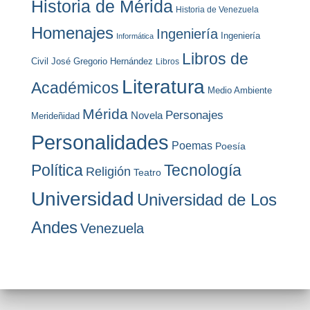
Historia de Mérida
Historia de Venezuela
Homenajes
Ingeniería
Ingeniería
Informática
Libros de
Civil
José Gregorio Hernández
Libros
Literatura
Académicos
Medio Ambiente
Mérida
Personajes
Novela
Merideñidad
Personalidades
Poemas
Poesía
Política
Tecnología
Religión
Teatro
Universidad
Universidad de Los
Andes
Venezuela