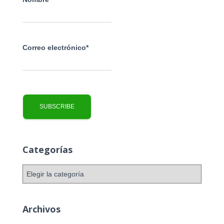
Correo electrónico*
Categorías
C
a
t
e
Archivos
g