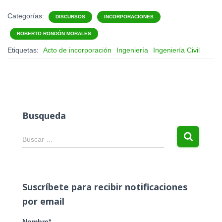
Categorías:
DISCURSOS
INCORPORACIONES
ROBERTO RONDÓN MORALES
Etiquetas:
Acto de incorporación
Ingeniería
Ingeniería Civil
Busqueda
B
Buscar …
u
s
c
a
Suscríbete para recibir notificaciones
r
por email
:
Nombre*