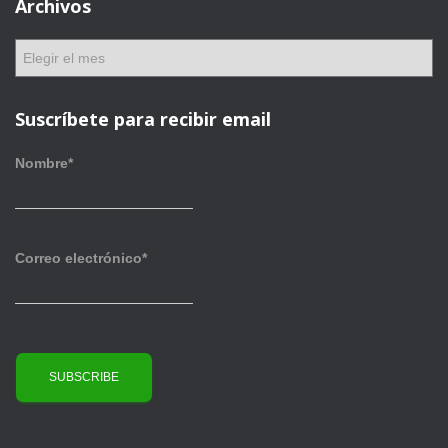
Archivos
g
o
A
r
r
í
c
a
h
Suscríbete para recibir email
s
i
v
Nombre*
o
s
Correo electrónico*