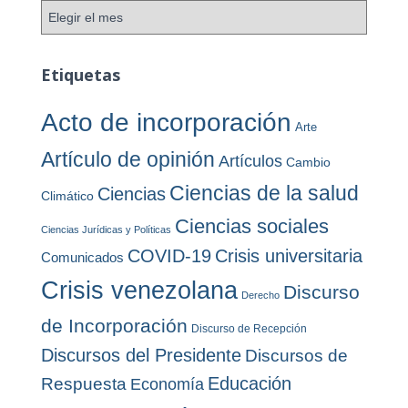
o
A
r
r
í
c
a
h
Etiquetas
s
i
v
Acto de incorporación
Arte
o
s
Artículo de opinión
Artículos
Cambio
Ciencias de la salud
Ciencias
Climático
Ciencias sociales
Ciencias Jurídicas y Políticas
COVID-19
Crisis universitaria
Comunicados
Crisis venezolana
Discurso
Derecho
de Incorporación
Discurso de Recepción
Discursos del Presidente
Discursos de
Educación
Respuesta
Economía