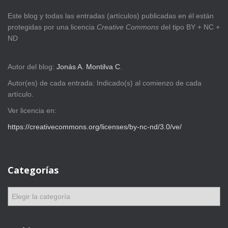
Este blog y todas las entradas (artículos) publicadas en él están
protegidas por una licencia
Creative Com
mons
del tipo BY + NC +
ND
Autor del blog:
Jonás A. Montilva C
.
Autor(es) de cada entrada: Indicado(s) al comienzo de cada
artículo.
Ver licencia en:
https://creativecommons.org/licenses/by-nc-nd/3.0/ve/
Categorías
C
a
t
e