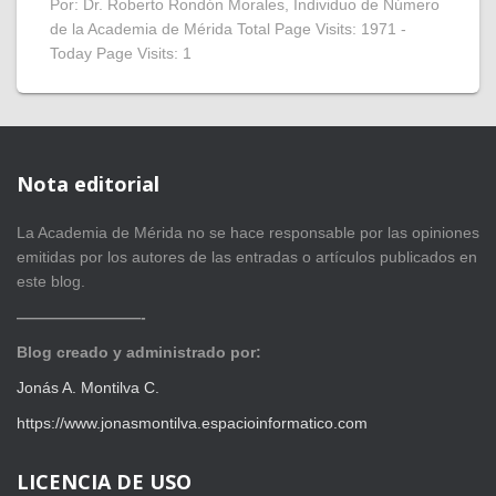
Por: Dr. Roberto Rondón Morales, Individuo de Número
de la Academia de Mérida Total Page Visits: 1971 -
Today Page Visits: 1
Nota editorial
La Academia de Mérida no se hace responsable por las opiniones
emitidas por los autores de las entradas o artículos publicados en
este blog.
————————-
Blog creado y administrado por:
Jonás A. Montilva C.
https://www.jonasmontilva.espacioinformatico.com
LICENCIA DE USO