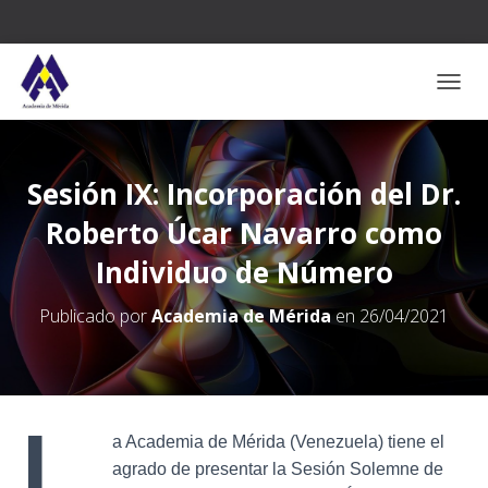
CAMB
Sesión IX: Incorporación del Dr.
Roberto Úcar Navarro como
Individuo de Número
Publicado por
Academia de Mérida
en
26/04/2021
L
a Academia de Mérida (Venezuela) tiene el
agrado de presentar la Sesión Solemne de