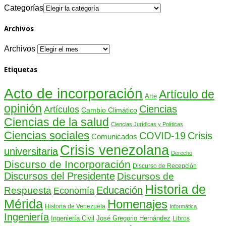
Categorías
Archivos
Archivos
Etiquetas
Acto de incorporación
Artículo de
Arte
opinión
Ciencias
Artículos
Cambio Climático
Ciencias de la salud
Ciencias Jurídicas y Políticas
Ciencias sociales
COVID-19
Crisis
Comunicados
Crisis venezolana
universitaria
Derecho
Discurso de Incorporación
Discurso de Recepción
Discursos del Presidente
Discursos de
Historia de
Educación
Respuesta
Economía
Mérida
Homenajes
Historia de Venezuela
Informática
Ingeniería
Ingeniería Civil
José Gregorio Hernández
Libros