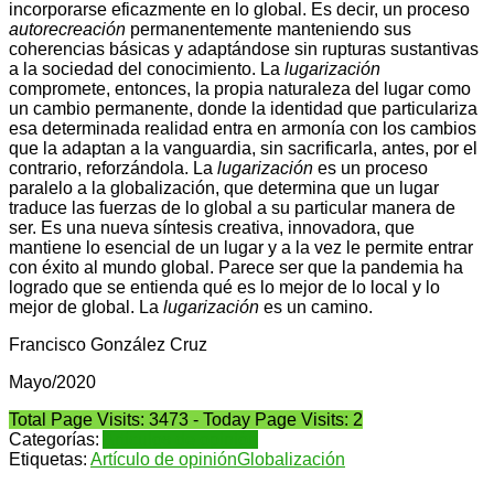
incorporarse eficazmente en lo global. Es decir, un proceso
autorecreación
permanentemente manteniendo sus
coherencias básicas y adaptándose sin rupturas sustantivas
a la sociedad del conocimiento. La
lugarización
compromete, entonces, la propia naturaleza del lugar como
un cambio permanente, donde la identidad que particulariza
esa determinada realidad entra en armonía con los cambios
que la adaptan a la vanguardia, sin sacrificarla, antes, por el
contrario, reforzándola. La
lugarización
es un proceso
paralelo a la globalización, que determina que un lugar
traduce las fuerzas de lo global a su particular manera de
ser. Es una nueva síntesis creativa, innovadora, que
mantiene lo esencial de un lugar y a la vez le permite entrar
con éxito al mundo global. Parece ser que la pandemia ha
logrado que se entienda qué es lo mejor de lo local y lo
mejor de global. La
lugarización
es un camino.
Francisco González Cruz
Mayo/2020
Total Page Visits: 3473 - Today Page Visits: 2
Categorías:
Artículos de opinión
Etiquetas:
Artículo de opinión
Globalización