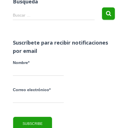
Busqueda
B
Buscar …
u
s
c
a
Suscríbete para recibir notificaciones
r
por email
:
Nombre*
Correo electrónico*