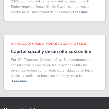
2022, a un año del centenario del nacimiento del Dr.
Pedro Angel de Jesús Rincón Gutiérrez, tres veces
Rector de la Universidad de Los Andes,
Leer más…
ARTÍCULOS DE OPINIÓN
FRANCISCO GONZÁLEZ CRUZ
Capital social y desarrollo sostenible
Por: Dr. Francisco González Cruz Si entendemos por
capital social la calidad de las relaciones entre las
personas de una comunidad, la densidad de su tejido
social, la confianza hacia los demás y hacia las
Leer más…