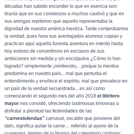
décadas han sabido esconder lo que en esencia son:
tiranía que en sus comienzos a muchos cautivó y que en
sus arengas repitieron que aquello representaba la
dignidad de nuestra américa mestiza. Tarde comprobamos
la verdad, pues hora sus aventajados alumnos copian y
practican aquí aquella funesta aventura en intento hasta
hoy exitoso de convertirnos en esclavos de sus
ambiciones sin medida y sin escrúpulos ¿Cómo lo han
logrado? simplemente ¡mintiendo¡…porque la mentira
predomina en nuestro país…mal que perturba el
entendimiento y envilece el espíritu, mal que prevalece en
un país de la verdad secuestrada…es así como
comenzando el segundo mes del año 2018
el titiritero
mayor
nos convidó, ofreciendo lastimosas limosnas a
disfrutar a plenitud las festividades de las
“carnestolendas”
carnaval, vocablo que proviene del
latin
,
significa
quitar la carne
… referido al ayuno de la
cuaresma, tiempo de la liturgia del calendario cristiano;