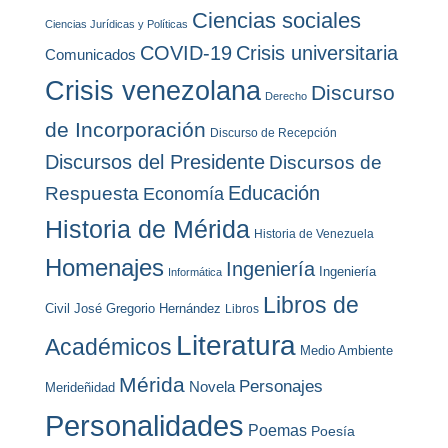
Ciencias sociales
Ciencias Jurídicas y Políticas
COVID-19
Crisis universitaria
Comunicados
Crisis venezolana
Discurso
Derecho
de Incorporación
Discurso de Recepción
Discursos del Presidente
Discursos de
Educación
Respuesta
Economía
Historia de Mérida
Historia de Venezuela
Homenajes
Ingeniería
Ingeniería
Informática
Libros de
Civil
José Gregorio Hernández
Libros
Literatura
Académicos
Medio Ambiente
Mérida
Personajes
Novela
Merideñidad
Personalidades
Poemas
Poesía