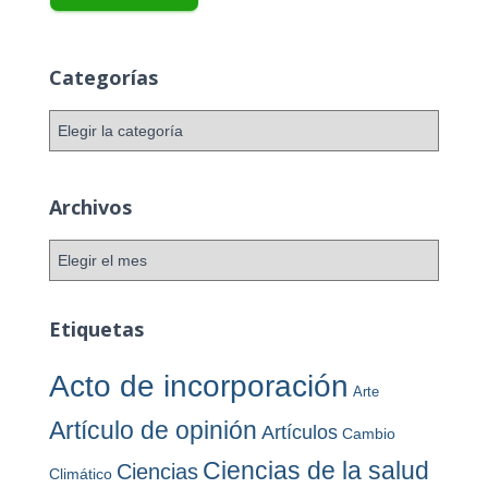
Categorías
C
a
t
e
Archivos
g
o
A
r
r
í
c
a
h
Etiquetas
s
i
v
Acto de incorporación
Arte
o
s
Artículo de opinión
Artículos
Cambio
Ciencias de la salud
Ciencias
Climático