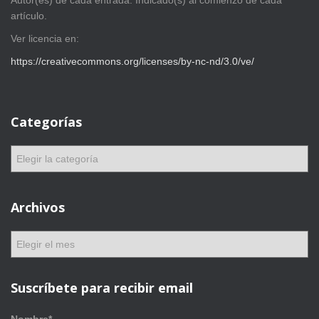
artículo.
Ver licencia en:
https://creativecommons.org/licenses/by-nc-nd/3.0/ve/
Categorías
C
a
t
e
Archivos
g
o
A
r
r
í
c
a
h
Suscríbete para recibir email
s
i
v
Nombre*