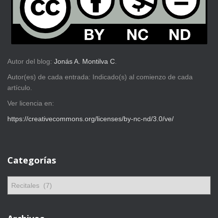
Autor del blog:
Jonás A. Montilva C
.
Autor(es) de cada entrada: Indicado(s) al comienzo de cada
artículo.
Ver licencia en:
https://creativecommons.org/licenses/by-nc-nd/3.0/ve/
Categorías
C
a
t
e