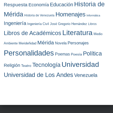
Historia de
Educación
Respuesta
Economía
Mérida
Homenajes
Historia de Venezuela
Informática
Ingeniería
Ingeniería Civil
José Gregorio Hernández
Libros
Literatura
Libros de Académicos
Medio
Mérida
Personajes
Novela
Ambiente
Merideñidad
Personalidades
Política
Poemas
Poesía
Universidad
Tecnología
Religión
Teatro
Universidad de Los Andes
Venezuela