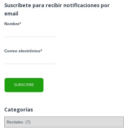
a
Suscríbete para recibir notificaciones por
r
email
:
Nombre*
Correo electrónico*
Categorías
C
a