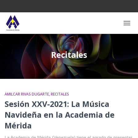
CAMB
Recitales
AMILCAR RIVAS DUGARTE
RECITALES
Sesión XXV-2021: La Música
Navideña en la Academia de
Mérida
La Academia de Mérida (Venezuela) tiene el agrado de presentar