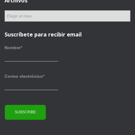
Archivos
g
o
A
r
r
í
c
a
h
Suscríbete para recibir email
s
i
v
Nombre*
o
s
Correo electrónico*