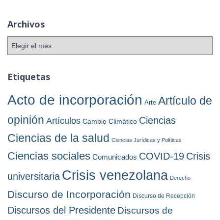
t
e
Archivos
g
o
A
r
r
í
c
a
h
Etiquetas
s
i
v
Acto de incorporación
Artículo de
Arte
o
s
opinión
Ciencias
Artículos
Cambio Climático
Ciencias de la salud
Ciencias Jurídicas y Políticas
Ciencias sociales
COVID-19
Crisis
Comunicados
Crisis venezolana
universitaria
Derecho
Discurso de Incorporación
Discurso de Recepción
Discursos del Presidente
Discursos de