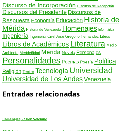
Discurso de Incorporación
Discurso de Recepción
Discursos del Presidente
Discursos de
Historia de
Educación
Respuesta
Economía
Mérida
Homenajes
Historia de Venezuela
Informática
Ingeniería
Ingeniería Civil
José Gregorio Hernández
Libros
Literatura
Libros de Académicos
Medio
Mérida
Personajes
Novela
Ambiente
Merideñidad
Personalidades
Política
Poemas
Poesía
Universidad
Tecnología
Religión
Teatro
Universidad de Los Andes
Venezuela
Entradas relacionadas
Homenajes
Sesión Solemne