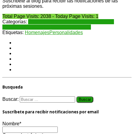
Suscríbete al blog para recibir las notificaciones de las
próximas sesiones.
Total Page Visits: 2038 - Today Page Visits: 1
Categorías:
Álvaro Sandia Briceño
Eleazar Ontiveros
Paolini
Homenajes
Recitales
Sesión virtual
Etiquetas:
Homenajes
Personalidades
Busqueda
Buscar:
Suscríbete para recibir notificaciones por email
Nombre*