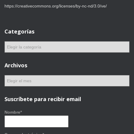
https://creativecommons.org/licenses/by-nc-nd/3.0/ve/
Categorías
C
a
t
e
Archivos
g
o
A
r
r
í
c
a
h
Suscríbete para recibir email
s
i
v
Nombre*
o
s