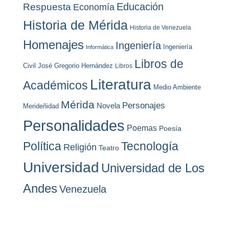
Educación
Respuesta
Economía
Historia de Mérida
Historia de Venezuela
Homenajes
Ingeniería
Ingeniería
Informática
Libros de
Civil
José Gregorio Hernández
Libros
Literatura
Académicos
Medio Ambiente
Mérida
Personajes
Novela
Merideñidad
Personalidades
Poemas
Poesía
Política
Tecnología
Religión
Teatro
Universidad
Universidad de Los
Andes
Venezuela