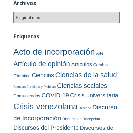
e
Archivos
g
o
A
r
r
í
c
a
h
Etiquetas
s
i
v
Acto de incorporación
Arte
o
s
Artículo de opinión
Artículos
Cambio
Ciencias de la salud
Ciencias
Climático
Ciencias sociales
Ciencias Jurídicas y Políticas
COVID-19
Crisis universitaria
Comunicados
Crisis venezolana
Discurso
Derecho
de Incorporación
Discurso de Recepción
Discursos del Presidente
Discursos de