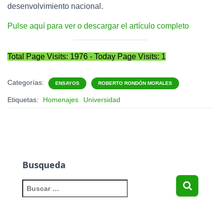
desenvolvimiento nacional.
Pulse aquí para ver o descargar el
artículo completo
Total Page Visits: 1976 - Today Page Visits: 1
Categorías:
ENSAYOS
ROBERTO RONDÓN MORALES
Etiquetas:
Homenajes
Universidad
Busqueda
B
u
s
c