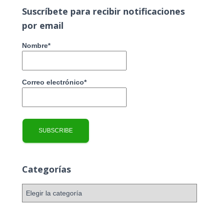
a
Suscríbete para recibir notificaciones
r
por email
:
Nombre*
Correo electrónico*
Categorías
C
a
t