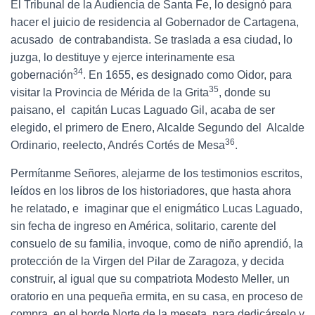
El Tribunal de la Audiencia de Santa Fe, lo designó para
hacer el juicio de residencia al Gobernador de Cartagena,
acusado de contrabandista. Se traslada a esa ciudad, lo
juzga, lo destituye y ejerce interinamente esa
34
gobernación
. En 1655, es designado como Oidor, para
35
visitar la Provincia de Mérida de la Grita
, donde su
paisano, el capitán Lucas Laguado Gil, acaba de ser
elegido, el primero de Enero, Alcalde Segundo del Alcalde
36
Ordinario, reelecto, Andrés Cortés de Mesa
.
Permítanme Señores, alejarme de los testimonios escritos,
leídos en los libros de los historiadores, que hasta ahora
he relatado, e imaginar que el enigmático Lucas Laguado,
sin fecha de ingreso en América, solitario, carente del
consuelo de su familia, invoque, como de niño aprendió, la
protección de la Virgen del Pilar de Zaragoza, y decida
construir, al igual que su compatriota Modesto Meller, un
oratorio en una pequeña ermita, en su casa, en proceso de
compra, en el borde Norte de la meseta, para dedicárselo y