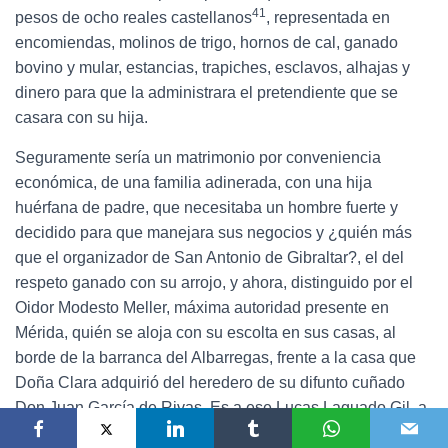
41
pesos de ocho reales castellanos
, representada en
encomiendas, molinos de trigo, hornos de cal, ganado
bovino y mular, estancias, trapiches, esclavos, alhajas y
dinero para que la administrara el pretendiente que se
casara con su hija.
Seguramente sería un matrimonio por conveniencia
económica, de una familia adinerada, con una hija
huérfana de padre, que necesitaba un hombre fuerte y
decidido para que manejara sus negocios y ¿quién más
que el organizador de San Antonio de Gibraltar?, el del
respeto ganado con su arrojo, y ahora, distinguido por el
Oidor Modesto Meller, máxima autoridad presente en
Mérida, quién se aloja con su escolta en sus casas, al
borde de la barranca del Albarregas, frente a la casa que
Doña Clara adquirió del heredero de su difunto cuñado
Don Juan García de Rivas. Es a ese Lucas Laguado Gil, a
quien tentarían con la enorme dote que Doña Clara