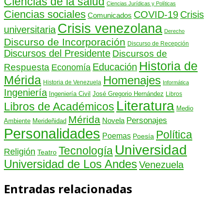
Ciencias de la salud
Ciencias Jurídicas y Políticas
Ciencias sociales
COVID-19
Crisis
Comunicados
Crisis venezolana
universitaria
Derecho
Discurso de Incorporación
Discurso de Recepción
Discursos del Presidente
Discursos de
Historia de
Educación
Respuesta
Economía
Mérida
Homenajes
Historia de Venezuela
Informática
Ingeniería
Ingeniería Civil
José Gregorio Hernández
Libros
Literatura
Libros de Académicos
Medio
Mérida
Personajes
Novela
Ambiente
Merideñidad
Personalidades
Política
Poemas
Poesía
Universidad
Tecnología
Religión
Teatro
Universidad de Los Andes
Venezuela
Entradas relacionadas