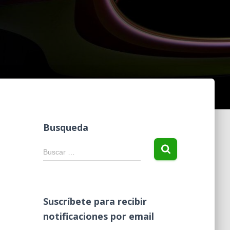
Busqueda
B
Buscar …
u
s
c
a
Suscríbete para recibir
r
notificaciones por email
: