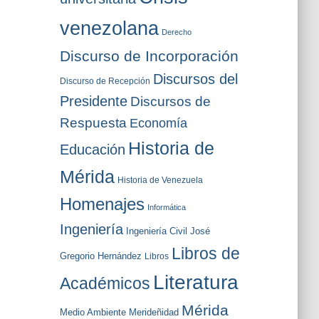
venezolana
Derecho
Discurso de Incorporación
Discursos del
Discurso de Recepción
Presidente
Discursos de
Respuesta
Economía
Historia de
Educación
Mérida
Historia de Venezuela
Homenajes
Informática
Ingeniería
Ingeniería Civil
José
Libros de
Gregorio Hernández
Libros
Literatura
Académicos
Mérida
Medio Ambiente
Merideñidad