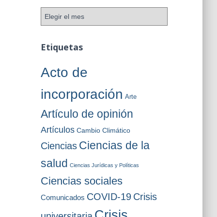
o
A
r
r
í
c
a
h
Etiquetas
s
i
v
Acto de
o
s
incorporación
Arte
Artículo de opinión
Artículos
Cambio Climático
Ciencias de la
Ciencias
salud
Ciencias Jurídicas y Políticas
Ciencias sociales
COVID-19
Crisis
Comunicados
Crisis
universitaria