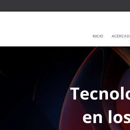
INICIO
ACERCA D
Tecnol
en lo