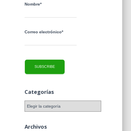
Nombre*
Correo electrónico*
Categorías
C
a
t
e
Archivos
g