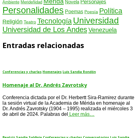
Mérida
Personajes
Novela
Ambiente
Merideñidad
Personalidades
Política
Poemas
Poesía
Universidad
Tecnología
Religión
Teatro
Universidad de Los Andes
Venezuela
Entradas relacionadas
Conferencias y charlas
Homenajes
Luis Sandia Rondón
Homenaje al Dr. Andrés Zavrotsky
Conferencia dictada por el Dr. Herbertt Sira-Ramirez durante
la sesión virtual de la Academia de Mérida en homenaje al
Dr. Andrés Zavrotsky (1904 – 1995) realizada el miércoles 3
de abril de 2024. Palabras del
Leer más…
Beatriz Sandia Saldivia
Conferencias y charlas
Conversatorios
Luis Sandia