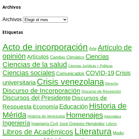
Archivos
Archivos
Etiquetas
Acto de incorporación
Artículo de
Arte
opinión
Ciencias
Artículos
Cambio Climático
Ciencias de la salud
Ciencias Jurídicas y Políticas
Ciencias sociales
COVID-19
Crisis
Comunicados
Crisis venezolana
universitaria
Derecho
Discurso de Incorporación
Discurso de Recepción
Discursos del Presidente
Discursos de
Historia de
Educación
Respuesta
Economía
Mérida
Homenajes
Historia de Venezuela
Informática
Ingeniería
Ingeniería Civil
José Gregorio Hernández
Libros
Literatura
Libros de Académicos
Medio