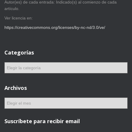
Autor(es) de cada entrada: Indicado(s) al comienzo de cada
artículo.
Ver licencia en:
https://creativecommons.org/licenses/by-nc-nd/3.0/ve/
Categorías
C
a
t
e
Archivos
g
o
A
r
r
í
c
a
h
Suscríbete para recibir email
s
i