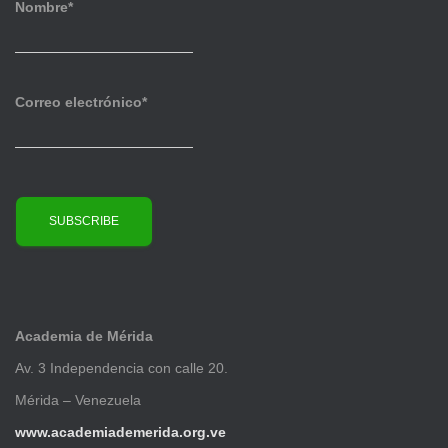
v
Nombre*
o
s
Correo electrónico*
Academia de Mérida
Av. 3 Independencia con calle 20.
Mérida – Venezuela
www.academiademerida.org.ve