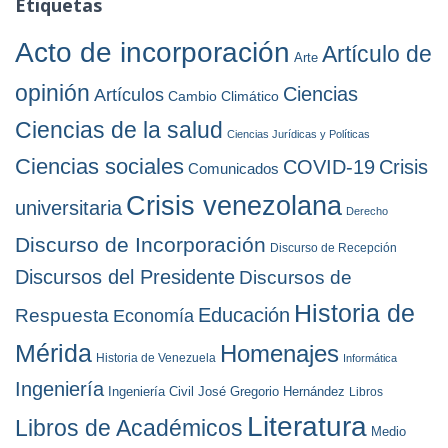
Etiquetas
s
i
v
Acto de incorporación
Artículo de
Arte
o
s
opinión
Ciencias
Artículos
Cambio Climático
Ciencias de la salud
Ciencias Jurídicas y Políticas
Ciencias sociales
COVID-19
Crisis
Comunicados
Crisis venezolana
universitaria
Derecho
Discurso de Incorporación
Discurso de Recepción
Discursos del Presidente
Discursos de
Historia de
Educación
Respuesta
Economía
Mérida
Homenajes
Historia de Venezuela
Informática
Ingeniería
Ingeniería Civil
José Gregorio Hernández
Libros
Literatura
Libros de Académicos
Medio