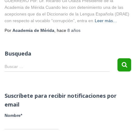
GUERRERO Por: Dr. Ricardo Gil Otaiza Presidente de la
Academia de Mérida Cuando leo con detenimiento una de las
acepciones que da el Diccionario de la Lengua Española (DRAE)
con respecto al vocablo “corrupción”, entra en
Leer más…
Por
Academia de Mérida
, hace
8 años
Busqueda
B
Buscar …
u
s
c
a
Suscríbete para recibir notificaciones por
r
email
:
Nombre*