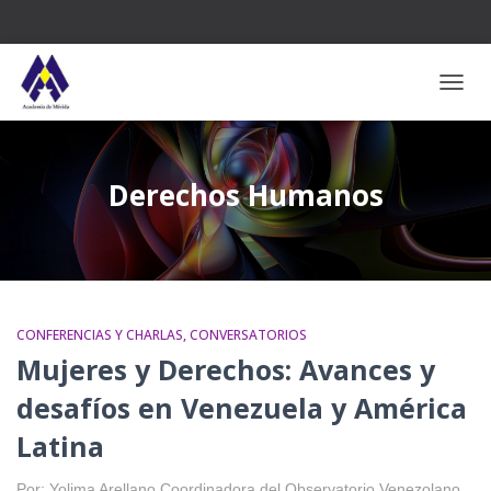
CAMB
Derechos Humanos
CONFERENCIAS Y CHARLAS
CONVERSATORIOS
Mujeres y Derechos: Avances y
desafíos en Venezuela y América
Latina
Por: Yolima Arellano Coordinadora del Observatorio Venezolano