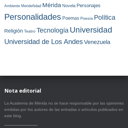
Mérida
Personajes
Novela
Ambiente
Merideñidad
Personalidades
Política
Poemas
Poesía
Universidad
Tecnología
Religión
Teatro
Universidad de Los Andes
Venezuela
Nota editorial
La Academia de Mérida no se hace responsable por las opiniones
emitidas por los autores de las entradas o artículos publicados en
este blog.
————————-