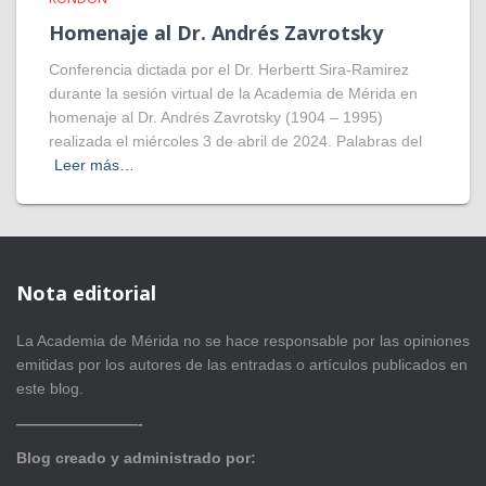
Homenaje al Dr. Andrés Zavrotsky
Conferencia dictada por el Dr. Herbertt Sira-Ramirez
durante la sesión virtual de la Academia de Mérida en
homenaje al Dr. Andrés Zavrotsky (1904 – 1995)
realizada el miércoles 3 de abril de 2024. Palabras del
Leer más…
Nota editorial
La Academia de Mérida no se hace responsable por las opiniones
emitidas por los autores de las entradas o artículos publicados en
este blog.
————————-
Blog creado y administrado por: