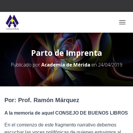
CAMB
Parto de Imprenta
Publicado por
Academia de Mérida
en
24/04/2019
Por: Prof. Ramón Márquez
A la memoria de aquel CONSEJO DE BUENOS LIBROS
En el comienzo de este fragmento narrativo debemos
escuchar las voces polifónicas de quienes estuvimos al