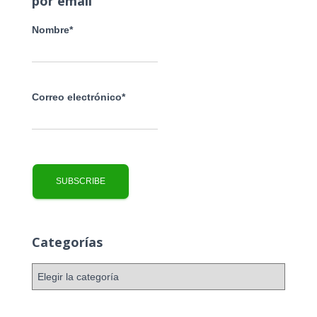
por email
:
Nombre*
Correo electrónico*
Categorías
C
a
t
e