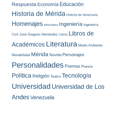
Educación
Respuesta
Economía
Historia de Mérida
Historia de Venezuela
Homenajes
Ingeniería
Ingeniería
Informática
Libros de
Civil
José Gregorio Hernández
Libros
Literatura
Académicos
Medio Ambiente
Mérida
Personajes
Novela
Merideñidad
Personalidades
Poemas
Poesía
Política
Tecnología
Religión
Teatro
Universidad
Universidad de Los
Andes
Venezuela