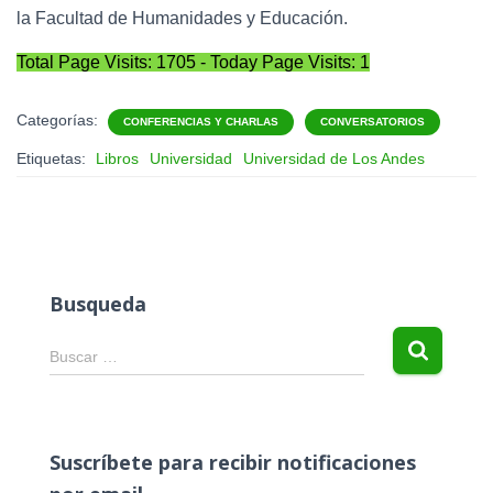
la Facultad de Humanidades y Educación.
Total Page Visits: 1705 - Today Page Visits: 1
Categorías:
CONFERENCIAS Y CHARLAS
CONVERSATORIOS
Etiquetas:
Libros
Universidad
Universidad de Los Andes
Busqueda
B
Buscar …
u
s
c
a
Suscríbete para recibir notificaciones
r