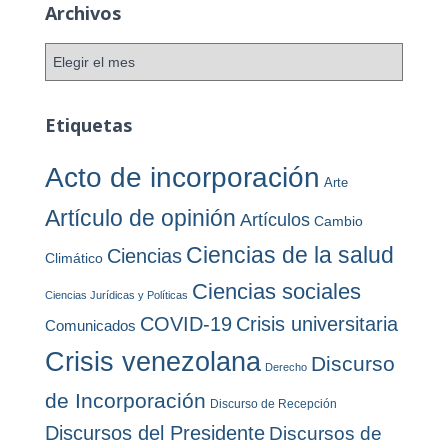
Archivos
g
o
A
r
r
í
c
a
h
Etiquetas
s
i
v
Acto de incorporación
Arte
o
s
Artículo de opinión
Artículos
Cambio
Ciencias de la salud
Ciencias
Climático
Ciencias sociales
Ciencias Jurídicas y Políticas
COVID-19
Crisis universitaria
Comunicados
Crisis venezolana
Discurso
Derecho
de Incorporación
Discurso de Recepción
Discursos del Presidente
Discursos de