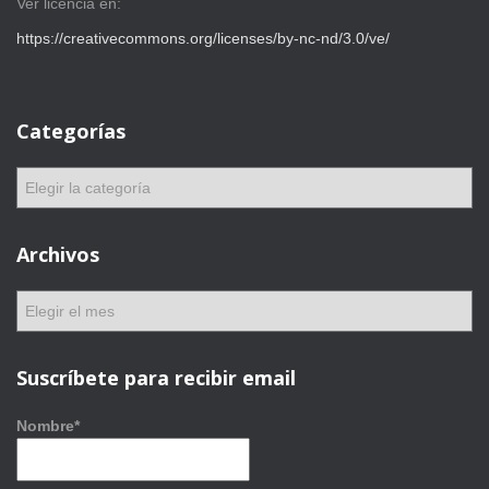
Ver licencia en:
https://creativecommons.org/licenses/by-nc-nd/3.0/ve/
Categorías
C
a
t
e
Archivos
g
o
A
r
r
í
c
a
h
Suscríbete para recibir email
s
i
v
Nombre*
o
s