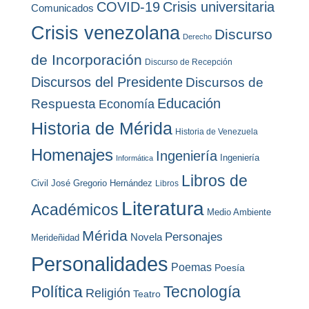
COVID-19
Crisis universitaria
Comunicados
Crisis venezolana
Discurso
Derecho
de Incorporación
Discurso de Recepción
Discursos del Presidente
Discursos de
Educación
Respuesta
Economía
Historia de Mérida
Historia de Venezuela
Homenajes
Ingeniería
Ingeniería
Informática
Libros de
Civil
José Gregorio Hernández
Libros
Literatura
Académicos
Medio Ambiente
Mérida
Personajes
Novela
Merideñidad
Personalidades
Poemas
Poesía
Política
Tecnología
Religión
Teatro