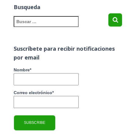
Busqueda
B
u
s
c
a
Suscríbete para recibir notificaciones
r
por email
:
Nombre*
Correo electrónico*