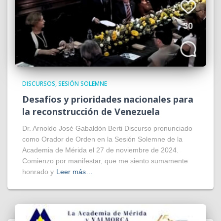
DISCURSOS
SESIÓN SOLEMNE
Desafíos y prioridades nacionales para
la reconstrucción de Venezuela
Dr. Arnoldo José Gabaldón Berti Discurso pronunciado
como Orador de Orden en la Sesión Solemne de la
Academia de Mérida el 27 de noviembre de 2024.
Comienzo por manifestar, que me siento sumamente
honrado y
Leer más…