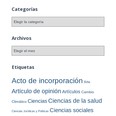
Categorías
C
a
t
e
Archivos
g
o
A
r
r
í
c
a
h
Etiquetas
s
i
v
Acto de incorporación
Arte
o
s
Artículo de opinión
Artículos
Cambio
Ciencias de la salud
Ciencias
Climático
Ciencias sociales
Ciencias Jurídicas y Políticas