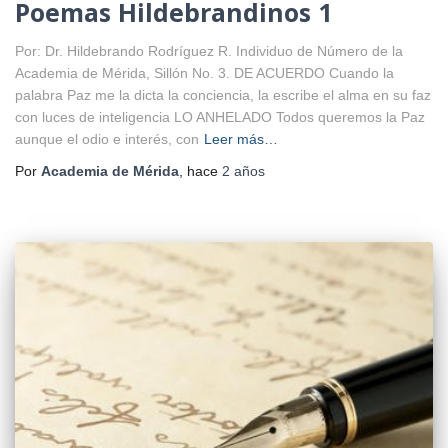
Poemas Hildebrandinos 1
Por: Dr. Hildebrando Rodríguez R. Individuo de Número de la
Academia de Mérida, Sillón No. 3. DE ACUERDO Cuando la
palabra Paz me la dicta la conciencia, la escribe el alma en su faz
con luces de inteligencia LO ANHELADO Todos queremos la Paz
aunque el odio e interés, con
Leer más…
Por
Academia de Mérida
, hace
2 años