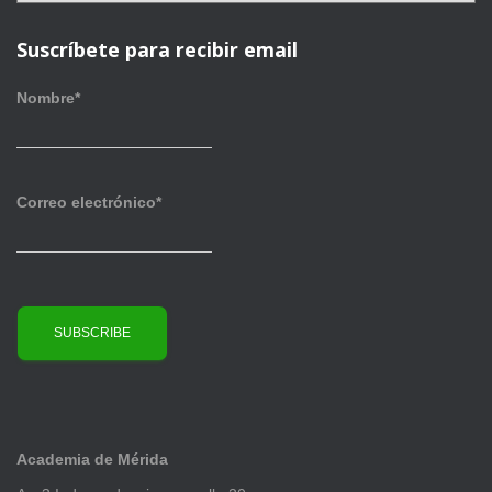
í
c
a
h
Suscríbete para recibir email
s
i
v
Nombre*
o
s
Correo electrónico*
Academia de Mérida