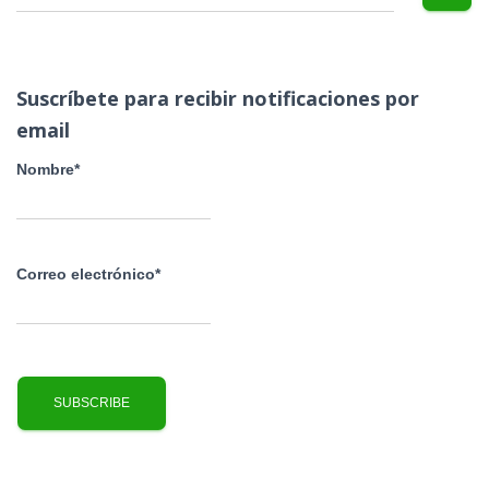
u
s
c
a
Suscríbete para recibir notificaciones por
r
email
:
Nombre*
Correo electrónico*