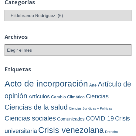
Categorías
C
a
t
e
Archivos
g
o
A
r
r
í
c
a
h
Etiquetas
s
i
v
Acto de incorporación
Artículo de
Arte
o
s
opinión
Ciencias
Artículos
Cambio Climático
Ciencias de la salud
Ciencias Jurídicas y Políticas
Ciencias sociales
COVID-19
Crisis
Comunicados
Crisis venezolana
universitaria
Derecho