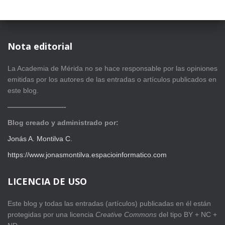
Nota editorial
La Academia de Mérida no se hace responsable por las opiniones
emitidas por los autores de las entradas o artículos publicados en
este blog.
————————-
Blog creado y administrado por:
Jonás A. Montilva C.
https://www.jonasmontilva.espacioinformatico.com
LICENCIA DE USO
Este blog y todas las entradas (artículos) publicadas en él están
protegidas por una licencia
Creative Com
mons
del tipo BY + NC +