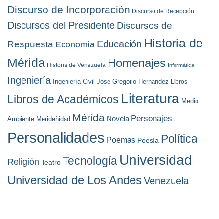
Discurso de Incorporación
Discurso de Recepción
Discursos del Presidente
Discursos de
Historia de
Educación
Respuesta
Economía
Mérida
Homenajes
Historia de Venezuela
Informática
Ingeniería
Ingeniería Civil
José Gregorio Hernández
Libros
Literatura
Libros de Académicos
Medio
Mérida
Personajes
Novela
Ambiente
Merideñidad
Personalidades
Política
Poemas
Poesía
Universidad
Tecnología
Religión
Teatro
Universidad de Los Andes
Venezuela