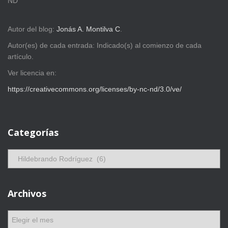
ND
Autor del blog:
Jonás A. Montilva C
.
Autor(es) de cada entrada: Indicado(s) al comienzo de cada
artículo.
Ver licencia en:
https://creativecommons.org/licenses/by-nc-nd/3.0/ve/
Categorías
C
a
t
e
Archivos
g
o
A
r
r