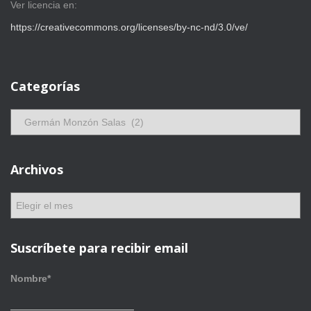
Ver licencia en:
https://creativecommons.org/licenses/by-nc-nd/3.0/ve/
Categorías
C
a
t
e
Archivos
g
o
A
r
r
í
c
a
h
Suscríbete para recibir email
s
i
v
Nombre*
o
s