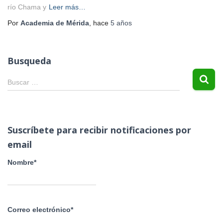
río Chama y
Leer más…
Por
Academia de Mérida
, hace
5 años
Busqueda
B
Buscar …
u
s
c
a
Suscríbete para recibir notificaciones por
r
email
:
Nombre*
Correo electrónico*