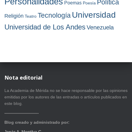
Personalidades
Política
Poemas
Poesía
Universidad
Tecnología
Religión
Teatro
Universidad de Los Andes
Venezuela
Nota editorial
La Academia de Mérida no se hace responsable por las opiniones
emitidas por los autores de las entradas o artículos publicados en
este blog.
————————-
Blog creado y administrado por:
Jonás A. Montilva C.