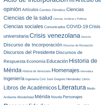
Arte
o
s
opinión
Ciencias
Artículos
Cambio Climático
Ciencias de la salud
Ciencias Jurídicas y Políticas
Ciencias sociales
COVID-19
Crisis
Comunicados
Crisis venezolana
universitaria
Derecho
Discurso de Incorporación
Discurso de Recepción
Discursos del Presidente
Discursos de
Historia de
Educación
Respuesta
Economía
Mérida
Homenajes
Historia de Venezuela
Informática
Ingeniería
Ingeniería Civil
José Gregorio Hernández
Libros
Literatura
Libros de Académicos
Medio
Mérida
Personajes
Novela
Ambiente
Merideñidad