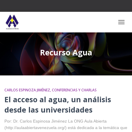
CAMB
Recurso Agua
CARLOS ESPINOZA JIMÉNEZ
CONFERENCIAS Y CHARLAS
El acceso al agua, un análisis
desde las universidades
Por: Dr. Carlos Espinosa Jiménez La ONG Aula Abierta
(http://aulaabiertavenezuela.org/) está dedicada a la temática que