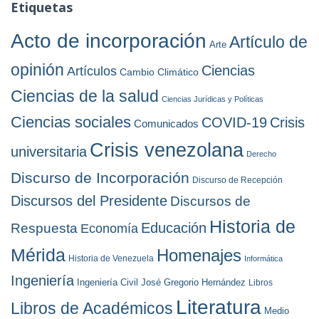
h
Etiquetas
s
i
v
Acto de incorporación
Artículo de
Arte
o
s
opinión
Ciencias
Artículos
Cambio Climático
Ciencias de la salud
Ciencias Jurídicas y Políticas
Ciencias sociales
COVID-19
Crisis
Comunicados
Crisis venezolana
universitaria
Derecho
Discurso de Incorporación
Discurso de Recepción
Discursos del Presidente
Discursos de
Historia de
Educación
Respuesta
Economía
Mérida
Homenajes
Historia de Venezuela
Informática
Ingeniería
Ingeniería Civil
José Gregorio Hernández
Libros
Literatura
Libros de Académicos
Medio