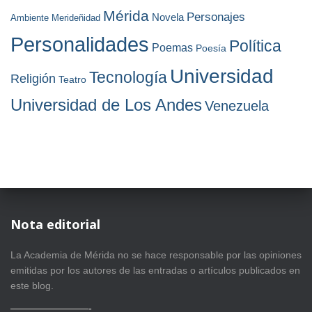
Mérida
Personajes
Novela
Ambiente
Merideñidad
Personalidades
Política
Poemas
Poesía
Universidad
Tecnología
Religión
Teatro
Universidad de Los Andes
Venezuela
Nota editorial
La Academia de Mérida no se hace responsable por las opiniones
emitidas por los autores de las entradas o artículos publicados en
este blog.
————————-