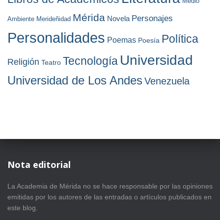
Medio
Mérida
Personajes
Novela
Ambiente
Merideñidad
Personalidades
Política
Poemas
Poesía
Universidad
Tecnología
Religión
Teatro
Universidad de Los Andes
Venezuela
Nota editorial
La Academia de Mérida no se hace responsable por las opiniones
emitidas por los autores de las entradas o artículos publicados en
este blog.