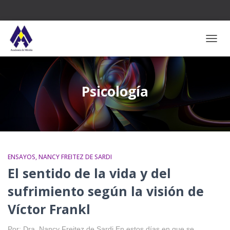
CAMB
Psicología
ENSAYOS
NANCY FREITEZ DE SARDI
El sentido de la vida y del
sufrimiento según la visión de
Víctor Frankl
Por: Dra. Nancy Freitez de Sardi En estos días en que se