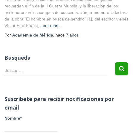
recuerdan el fin de la II Guerra Mundial y la liberación de los
prisioneros en los campos de concentración, rememoro la lectura
de la obra “El hombre en busca de sentido” [1], del escritor vienés
Víctor Emil Frankl,
Leer más…
Por
Academia de Mérida
, hace
7 años
Busqueda
B
Buscar …
u
s
c
a
Suscríbete para recibir notificaciones por
r
email
:
Nombre*