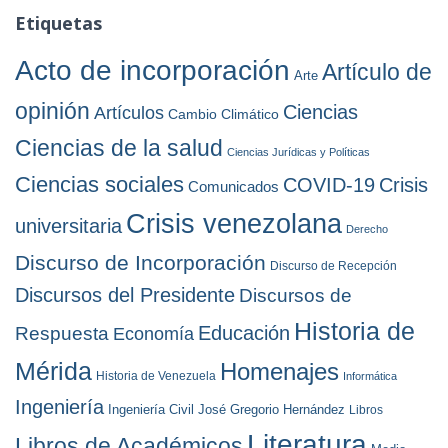
a
h
Etiquetas
s
i
v
Acto de incorporación
Artículo de
Arte
o
s
opinión
Ciencias
Artículos
Cambio Climático
Ciencias de la salud
Ciencias Jurídicas y Políticas
Ciencias sociales
COVID-19
Crisis
Comunicados
Crisis venezolana
universitaria
Derecho
Discurso de Incorporación
Discurso de Recepción
Discursos del Presidente
Discursos de
Historia de
Educación
Respuesta
Economía
Mérida
Homenajes
Historia de Venezuela
Informática
Ingeniería
Ingeniería Civil
José Gregorio Hernández
Libros
Literatura
Libros de Académicos