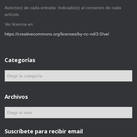
Autor(es) de cada entrada: Indicado(s) al comienzo de cada
artículo.
Ver licencia en:
https://creativecommons.org/licenses/by-nc-nd/3.0/ve/
Categorías
C
a
t
e
Archivos
g
o
A
r
r
í
c
a
h
Suscríbete para recibir email
s
i