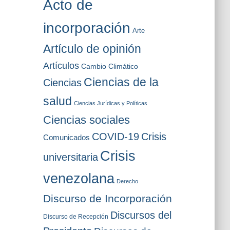
Acto de
o
s
incorporación
Arte
Artículo de opinión
Artículos
Cambio Climático
Ciencias de la
Ciencias
salud
Ciencias Jurídicas y Políticas
Ciencias sociales
COVID-19
Crisis
Comunicados
Crisis
universitaria
venezolana
Derecho
Discurso de Incorporación
Discursos del
Discurso de Recepción