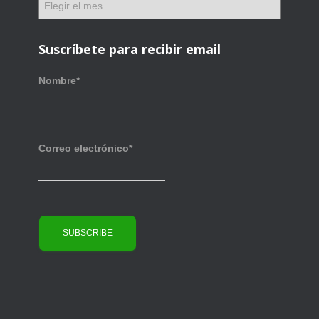
r
r
í
c
a
h
Suscríbete para recibir email
s
i
v
Nombre*
o
s
Correo electrónico*