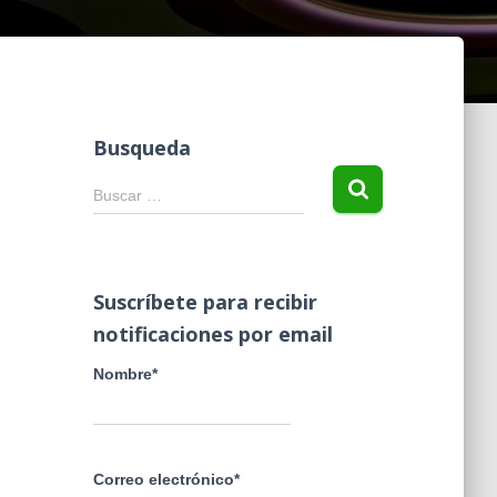
Busqueda
B
Buscar …
u
s
c
a
Suscríbete para recibir
r
notificaciones por email
:
Nombre*
Correo electrónico*