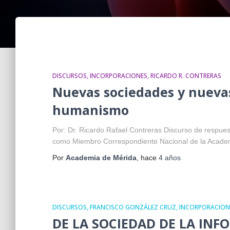
DISCURSOS
INCORPORACIONES
RICARDO R. CONTRERAS
Nuevas sociedades y nuevas
humanismo
Por: Dr. Ricardo Rafael Contreras Discurso de respues
como Miembro Correspondiente Nacional de la Acade
Por
Academia de Mérida
, hace
4 años
DISCURSOS
FRANCISCO GONZÁLEZ CRUZ
INCORPORACION
DE LA SOCIEDAD DE LA INF