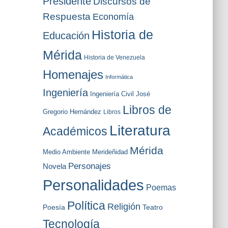
Presidente
Discursos de
Respuesta
Economía
Historia de
Educación
Mérida
Historia de Venezuela
Homenajes
Informática
Ingeniería
Ingeniería Civil
José
Libros de
Gregorio Hernández
Libros
Literatura
Académicos
Mérida
Medio Ambiente
Merideñidad
Personajes
Novela
Personalidades
Poemas
Política
Religión
Poesía
Teatro
Tecnología