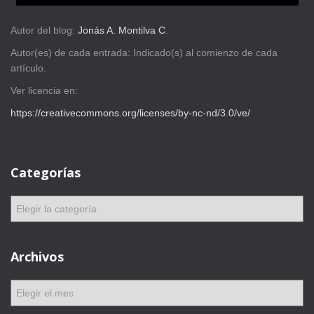
Autor del blog:
Jonás A. Montilva C
.
Autor(es) de cada entrada: Indicado(s) al comienzo de cada
artículo.
Ver licencia en:
https://creativecommons.org/licenses/by-nc-nd/3.0/ve/
Categorías
C
a
t
e
Archivos
g
o
A
r
r
í