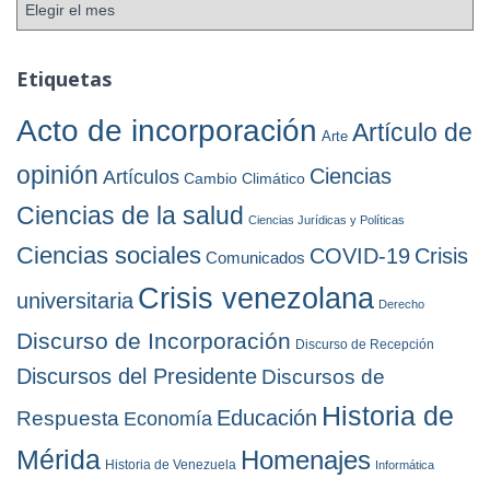
A
r
r
í
c
a
h
Etiquetas
s
i
v
Acto de incorporación
Artículo de
Arte
o
s
opinión
Ciencias
Artículos
Cambio Climático
Ciencias de la salud
Ciencias Jurídicas y Políticas
Ciencias sociales
COVID-19
Crisis
Comunicados
Crisis venezolana
universitaria
Derecho
Discurso de Incorporación
Discurso de Recepción
Discursos del Presidente
Discursos de
Historia de
Educación
Respuesta
Economía
Mérida
Homenajes
Historia de Venezuela
Informática