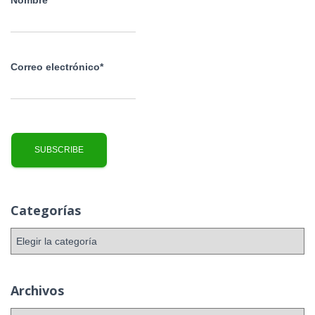
Correo electrónico*
Categorías
C
a
t
e
Archivos
g
o