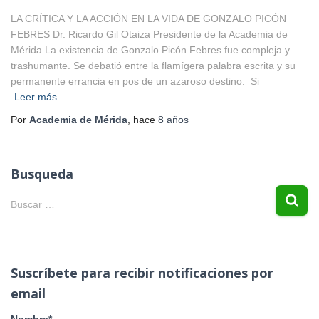
LA CRÍTICA Y LA ACCIÓN EN LA VIDA DE GONZALO PICÓN
FEBRES Dr. Ricardo Gil Otaiza Presidente de la Academia de
Mérida La existencia de Gonzalo Picón Febres fue compleja y
trashumante. Se debatió entre la flamígera palabra escrita y su
permanente errancia en pos de un azaroso destino. Si
Leer más…
Por
Academia de Mérida
, hace
8 años
Busqueda
B
Buscar …
u
s
c
a
Suscríbete para recibir notificaciones por
r
email
:
Nombre*