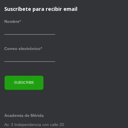
c
a
h
Suscríbete para recibir email
s
i
v
Nombre*
o
s
Correo electrónico*
Academia de Mérida
Av. 3 Independencia con calle 20.