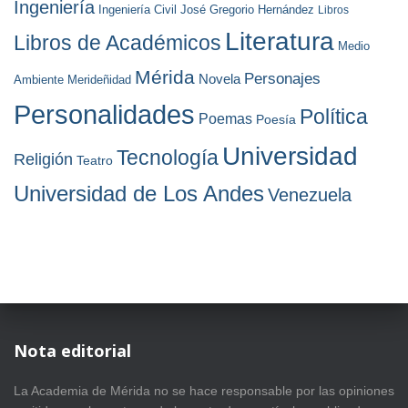
Ingeniería
Ingeniería Civil
José Gregorio Hernández
Libros
Literatura
Libros de Académicos
Medio
Mérida
Personajes
Novela
Ambiente
Merideñidad
Personalidades
Política
Poemas
Poesía
Universidad
Tecnología
Religión
Teatro
Universidad de Los Andes
Venezuela
Nota editorial
La Academia de Mérida no se hace responsable por las opiniones