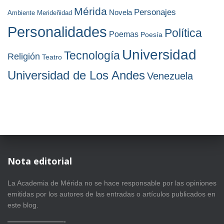
Mérida
Personajes
Novela
Ambiente
Merideñidad
Personalidades
Política
Poemas
Poesía
Universidad
Tecnología
Religión
Teatro
Universidad de Los Andes
Venezuela
Nota editorial
La Academia de Mérida no se hace responsable por las opiniones
emitidas por los autores de las entradas o artículos publicados en
este blog.
————————-