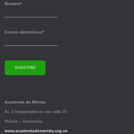
v
Nombre*
o
s
Correo electrónico*
Academia de Mérida
Av. 3 Independencia con calle 20.
Mérida – Venezuela
www.academiademerida.org.ve