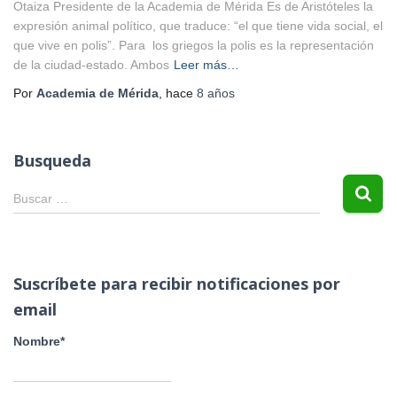
Otaiza Presidente de la Academia de Mérida Es de Aristóteles la
expresión animal político, que traduce: “el que tiene vida social, el
que vive en polis”. Para los griegos la polis es la representación
de la ciudad-estado. Ambos
Leer más…
Por
Academia de Mérida
, hace
8 años
Busqueda
B
Buscar …
u
s
c
a
Suscríbete para recibir notificaciones por
r
email
:
Nombre*