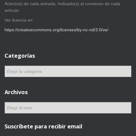
Autor(es) de cada entrada: Indicado(s) al comienzo de cada
artículo.
Ver licencia en:
https://creativecommons.org/licenses/by-nc-nd/3.0/ve/
Categorías
C
a
t
e
Archivos
g
o
A
r
r
í
c
a
h
Suscríbete para recibir email
s
i