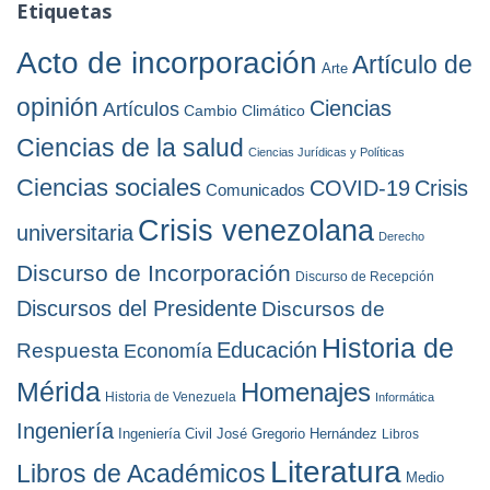
h
Etiquetas
s
i
v
Acto de incorporación
Artículo de
Arte
o
s
opinión
Ciencias
Artículos
Cambio Climático
Ciencias de la salud
Ciencias Jurídicas y Políticas
Ciencias sociales
COVID-19
Crisis
Comunicados
Crisis venezolana
universitaria
Derecho
Discurso de Incorporación
Discurso de Recepción
Discursos del Presidente
Discursos de
Historia de
Educación
Respuesta
Economía
Mérida
Homenajes
Historia de Venezuela
Informática
Ingeniería
Ingeniería Civil
José Gregorio Hernández
Libros
Literatura
Libros de Académicos
Medio