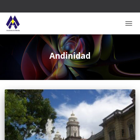
CAMB
Andinidad