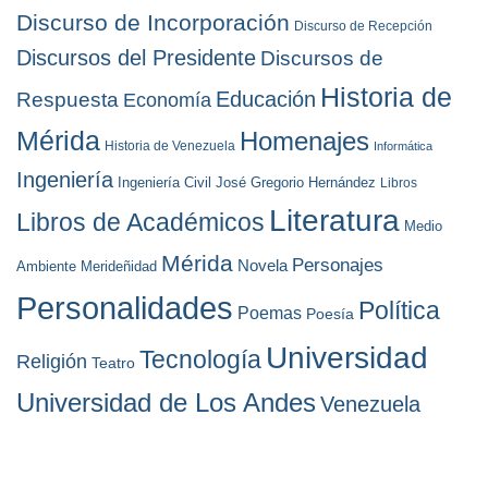
Discurso de Incorporación
Discurso de Recepción
Discursos del Presidente
Discursos de
Historia de
Educación
Respuesta
Economía
Mérida
Homenajes
Historia de Venezuela
Informática
Ingeniería
Ingeniería Civil
José Gregorio Hernández
Libros
Literatura
Libros de Académicos
Medio
Mérida
Personajes
Novela
Ambiente
Merideñidad
Personalidades
Política
Poemas
Poesía
Universidad
Tecnología
Religión
Teatro
Universidad de Los Andes
Venezuela