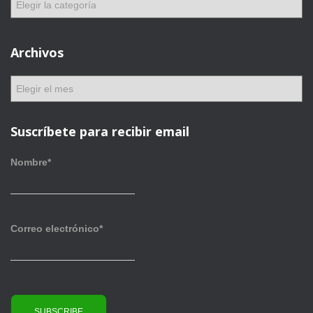
a
t
e
Archivos
g
o
A
r
r
í
c
a
h
Suscríbete para recibir email
s
i
v
Nombre*
o
s
Correo electrónico*