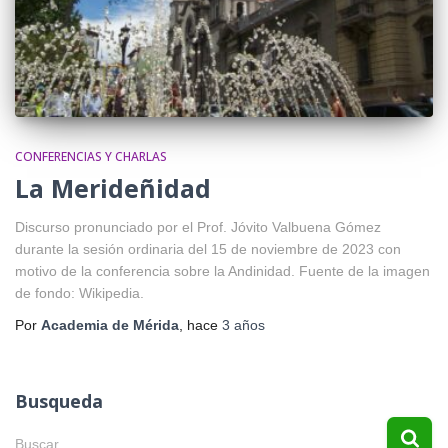
CONFERENCIAS Y CHARLAS
La Merideñidad
Discurso pronunciado por el Prof. Jóvito Valbuena Gómez
durante la sesión ordinaria del 15 de noviembre de 2023 con
motivo de la conferencia sobre la Andinidad. Fuente de la imagen
de fondo: Wikipedia.
Por
Academia de Mérida
, hace
3 años
Busqueda
B
Buscar …