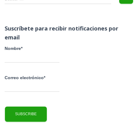
u
s
c
a
Suscríbete para recibir notificaciones por
r
email
:
Nombre*
Correo electrónico*