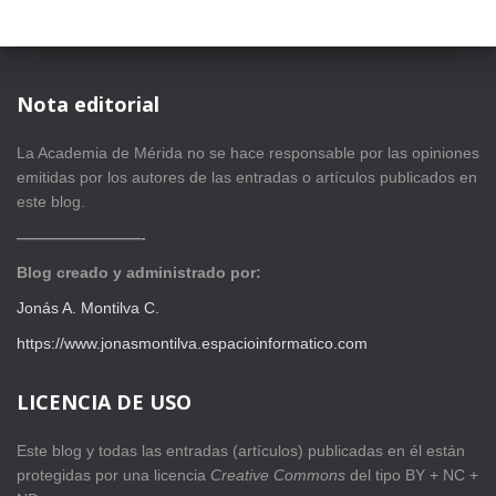
Nota editorial
La Academia de Mérida no se hace responsable por las opiniones
emitidas por los autores de las entradas o artículos publicados en
este blog.
————————-
Blog creado y administrado por:
Jonás A. Montilva C.
https://www.jonasmontilva.espacioinformatico.com
LICENCIA DE USO
Este blog y todas las entradas (artículos) publicadas en él están
protegidas por una licencia
Creative Com
mons
del tipo BY + NC +