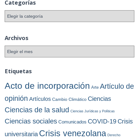
Categorías
C
a
t
e
Archivos
g
o
A
r
r
í
c
a
h
Etiquetas
s
i
v
Acto de incorporación
Artículo de
Arte
o
s
opinión
Ciencias
Artículos
Cambio Climático
Ciencias de la salud
Ciencias Jurídicas y Políticas
Ciencias sociales
COVID-19
Crisis
Comunicados
Crisis venezolana
universitaria
Derecho