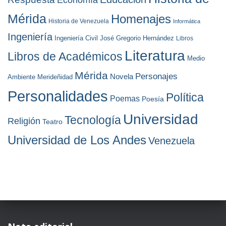
Mérida
Homenajes
Historia de Venezuela
Informática
Ingeniería
Ingeniería Civil
José Gregorio Hernández
Libros
Literatura
Libros de Académicos
Medio
Mérida
Personajes
Novela
Ambiente
Merideñidad
Personalidades
Política
Poemas
Poesía
Universidad
Tecnología
Religión
Teatro
Universidad de Los Andes
Venezuela