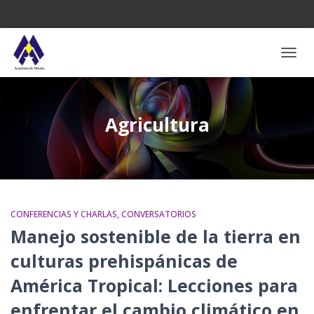
CAMB
Agricultura
CONFERENCIAS Y CHARLAS
CONVERSATORIOS
Manejo sostenible de la tierra en
culturas prehispánicas de
América Tropical: Lecciones para
enfrentar el cambio climático en