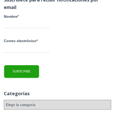
r
email
:
Nombre*
Correo electrónico*
Categorías
C
a
t