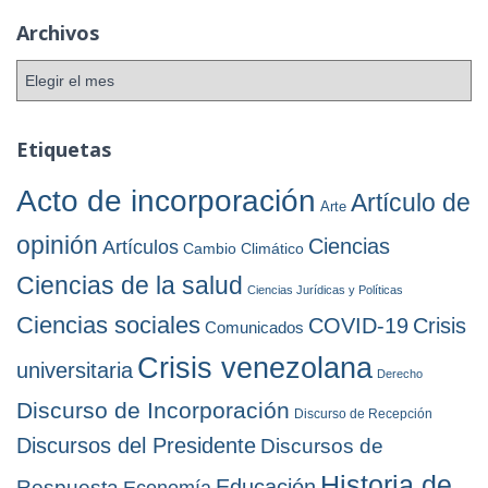
e
Archivos
g
o
A
r
r
í
c
a
h
Etiquetas
s
i
v
Acto de incorporación
Artículo de
Arte
o
s
opinión
Ciencias
Artículos
Cambio Climático
Ciencias de la salud
Ciencias Jurídicas y Políticas
Ciencias sociales
COVID-19
Crisis
Comunicados
Crisis venezolana
universitaria
Derecho
Discurso de Incorporación
Discurso de Recepción
Discursos del Presidente
Discursos de
Historia de
Educación
Respuesta
Economía