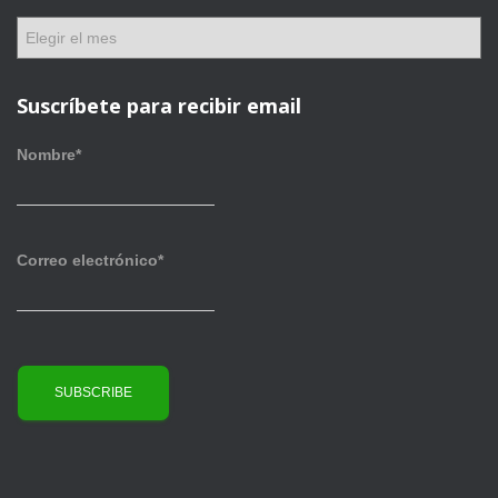
o
A
r
r
í
c
a
h
Suscríbete para recibir email
s
i
v
Nombre*
o
s
Correo electrónico*