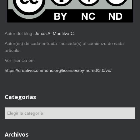
Autor del blog:
Jonás A. Montilva C
.
Autor(es) de cada entrada: Indicado(s) al comienzo de cada
artículo.
Ver licencia en:
https://creativecommons.org/licenses/by-nc-nd/3.0/ve/
Categorías
C
a
t
e
Archivos
g