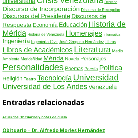
Crisis venezolana
universitaria
Derecho
Discurso de Incorporación
Discurso de Recepción
Discursos del Presidente
Discursos de
Historia de
Educación
Respuesta
Economía
Mérida
Homenajes
Historia de Venezuela
Informática
Ingeniería
Ingeniería Civil
José Gregorio Hernández
Libros
Literatura
Libros de Académicos
Medio
Mérida
Personajes
Novela
Ambiente
Merideñidad
Personalidades
Política
Poemas
Poesía
Universidad
Tecnología
Religión
Teatro
Universidad de Los Andes
Venezuela
Entradas relacionadas
Acuerdos
Obituarios y notas de duelo
Obituario – Dr. Alfredo Morles Hernández