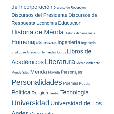
de Incorporación
Discurso de Recepción
Discursos del Presidente
Discursos de
Educación
Respuesta
Economía
Historia de Mérida
Historia de Venezuela
Homenajes
Ingeniería
Ingeniería
Informática
Libros de
Civil
José Gregorio Hernández
Libros
Literatura
Académicos
Medio Ambiente
Mérida
Personajes
Novela
Merideñidad
Personalidades
Poemas
Poesía
Política
Tecnología
Religión
Teatro
Universidad
Universidad de Los
Andes
Venezuela