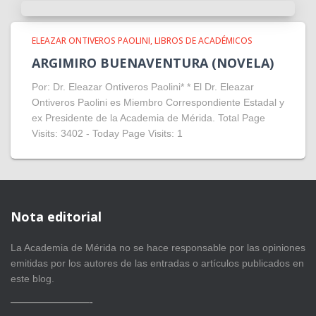
ELEAZAR ONTIVEROS PAOLINI
LIBROS DE ACADÉMICOS
ARGIMIRO BUENAVENTURA (NOVELA)
Por: Dr. Eleazar Ontiveros Paolini* * El Dr. Eleazar
Ontiveros Paolini es Miembro Correspondiente Estadal y
ex Presidente de la Academia de Mérida. Total Page
Visits: 3402 - Today Page Visits: 1
Nota editorial
La Academia de Mérida no se hace responsable por las opiniones
emitidas por los autores de las entradas o artículos publicados en
este blog.
————————-