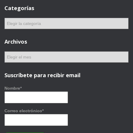
Categorías
C
a
t
e
Archivos
g
o
A
r
r
í
c
a
h
Suscríbete para recibir email
s
i
v
Nombre*
o
s
Correo electrónico*