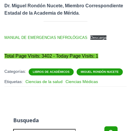
Dr. Miguel Rondón Nucete, Miembro Correspondiente
Estadal de la Academia de Mérida
.
MANUAL DE EMERGENCIAS NEFROLÓGICAS
Descarga
Total Page Visits: 3402 - Today Page Visits: 1
Categorías:
LIBROS DE ACADÉMICOS
MIGUEL RONDÓN NUCETE
Etiquetas:
Ciencias de la salud
Ciencias Médicas
Busqueda