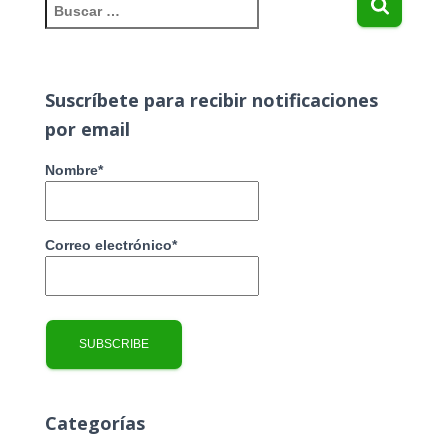
B
u
s
c
a
Suscríbete para recibir notificaciones
r
por email
:
Nombre*
Correo electrónico*
Categorías