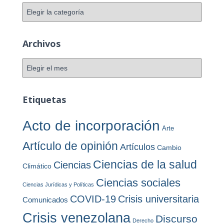
C
a
t
e
Archivos
g
o
A
r
r
í
c
a
h
Etiquetas
s
i
v
Acto de incorporación
Arte
o
s
Artículo de opinión
Artículos
Cambio
Ciencias de la salud
Ciencias
Climático
Ciencias sociales
Ciencias Jurídicas y Políticas
COVID-19
Crisis universitaria
Comunicados
Crisis venezolana
Discurso
Derecho