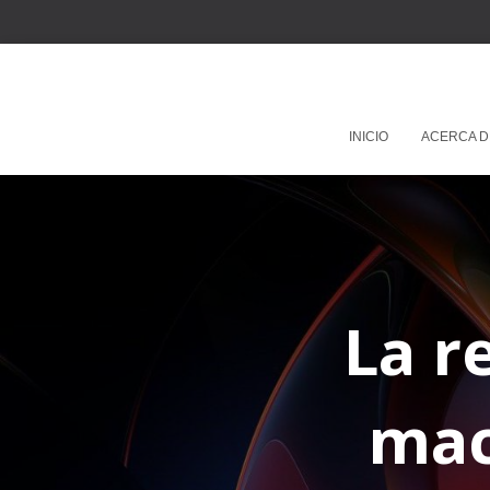
INICIO
ACERCA D
La r
mac