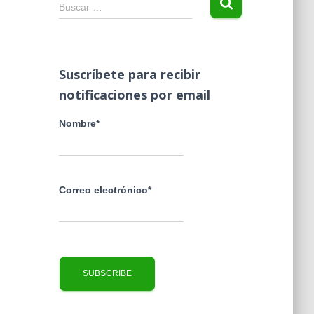
B
Buscar …
u
s
c
a
Suscríbete para recibir
r
notificaciones por email
:
Nombre*
Correo electrónico*