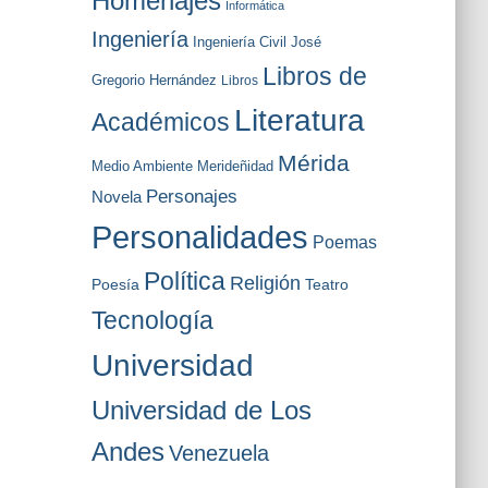
Homenajes
Informática
Ingeniería
Ingeniería Civil
José
Libros de
Gregorio Hernández
Libros
Literatura
Académicos
Mérida
Medio Ambiente
Merideñidad
Personajes
Novela
Personalidades
Poemas
Política
Religión
Poesía
Teatro
Tecnología
Universidad
Universidad de Los
Andes
Venezuela