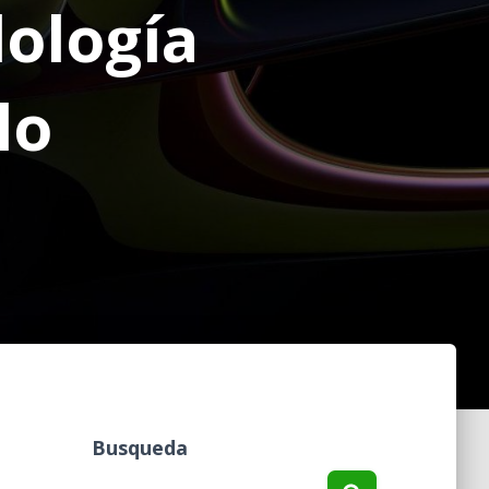
ología
lo
Busqueda