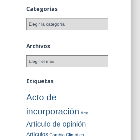
Categorías
C
a
t
e
Archivos
g
o
A
r
r
í
c
a
h
Etiquetas
s
i
v
Acto de
o
s
incorporación
Arte
Artículo de opinión
Artículos
Cambio Climático