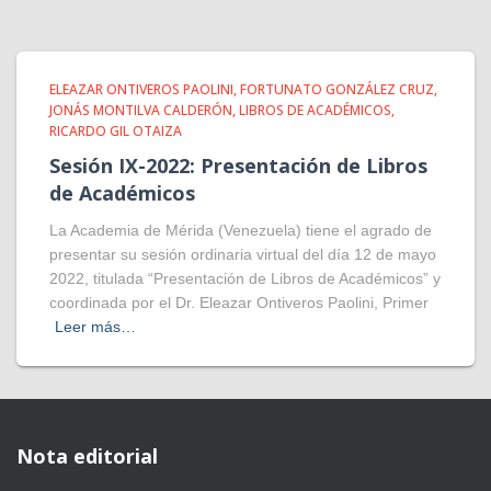
ELEAZAR ONTIVEROS PAOLINI
FORTUNATO GONZÁLEZ CRUZ
JONÁS MONTILVA CALDERÓN
LIBROS DE ACADÉMICOS
RICARDO GIL OTAIZA
Sesión IX-2022: Presentación de Libros
de Académicos
La Academia de Mérida (Venezuela) tiene el agrado de
presentar su sesión ordinaria virtual del día 12 de mayo
2022, titulada “Presentación de Libros de Académicos” y
coordinada por el Dr. Eleazar Ontiveros Paolini, Primer
Leer más…
Nota editorial