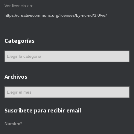
Ver licencia en:
https://creativecommons.org/licenses/by-nc-nd/3.0/ve/
Categorías
C
a
t
e
Archivos
g
o
A
r
r
í
c
a
h
Suscríbete para recibir email
s
i
v
Nombre*
o