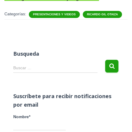
Categorías:
PRESENTACIONES Y VIDEOS
RICARDO GIL OTAIZA
Busqueda
B
Buscar …
u
s
c
a
Suscríbete para recibir notificaciones
r
por email
:
Nombre*