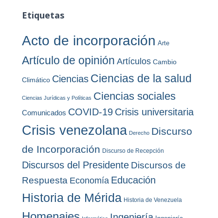
c
a
h
Etiquetas
s
i
v
Acto de incorporación
Arte
o
s
Artículo de opinión
Artículos
Cambio
Ciencias de la salud
Ciencias
Climático
Ciencias sociales
Ciencias Jurídicas y Políticas
COVID-19
Crisis universitaria
Comunicados
Crisis venezolana
Discurso
Derecho
de Incorporación
Discurso de Recepción
Discursos del Presidente
Discursos de
Educación
Respuesta
Economía
Historia de Mérida
Historia de Venezuela
Homenajes
Ingeniería